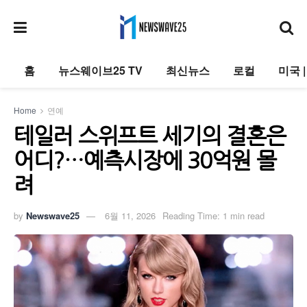
홈
뉴스웨이브25 TV
최신뉴스
로컬
미국 
Home
연예
테일러 스위프트 세기의 결혼은
어디?…예측시장에 30억원 몰
려
by
Newswave25
6월 11, 2026
Reading Time: 1 min read