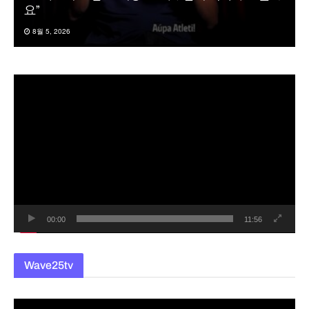
요”
8월 5, 2026
동
영
상
플
레
이
어
00:00
11:56
Wave25tv