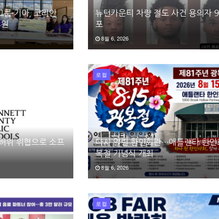
그룹·기아, 코리안
뉴턴카운티 차량 절도 사건 용의자 9
후원
포
8월 6, 2026
로컬
 허위 위협으로 소프
다시 열린 한인회관…애틀랜타 한인회
복절 기념식 개최
8월 6, 2026
로컬