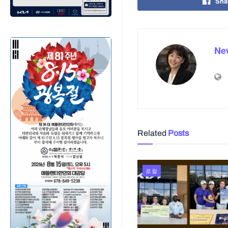
Sha
Ne
Related
Posts
로컬