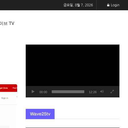
금요일, 8월 7, 2026
Login
이브 TV
동
영
상
플
레
이
어
00:00
12:26
Wave25tv