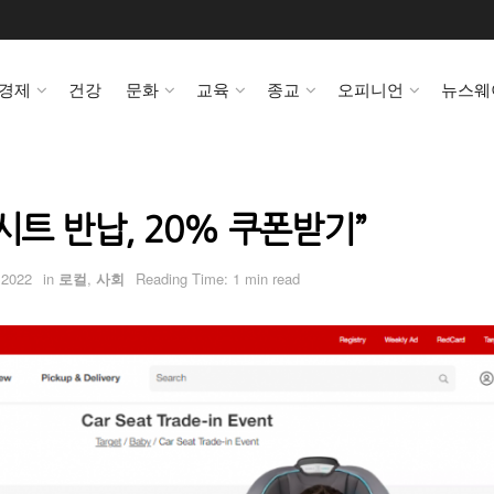
경제
건강
문화
교육
종교
오피니언
뉴스웨
시트 반납, 20% 쿠폰받기”
 2022
in
로컬
,
사회
Reading Time: 1 min read