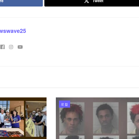
re
Tweet
wswave25
로컬