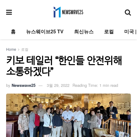
홈
뉴스웨이브25 TV
최신뉴스
로컬
미국 
Home
로컬
키보 테일러 “한인들 안전위해
소통하겠다”
by
Newswave25
3월 29, 2022
Reading Time: 1 min read