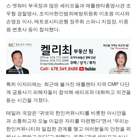
스 앳워터 부국장과 많은 셰리프들과 애틀랜타총영사관 조
우형 경찰영사, 조지아한인범죄예방위원회 이초원 이사와
손영표 이사, 메트로시티은행 정주희 스와니 지점장, 이종
원 변호사 등이 참석했다.
특히 이자리에는 최근에 불거진 애틀랜타 지역 CMP 다단
계 금융사기 피해자들이 참석해 셰리프와 대화하고 의견을
듣는 시간을 가졌다.
테일러 국장은 “귀넷의 한인커뮤니티를 비롯한 아시안들
과 소통하고자 오늘 이같은 자리를 마련했다”면서 “우리는
한인커뮤니티와 밀접한 관계를 맺고 여러분들의 안전을 위
해서 노력하고 있다”고 말했다. 또한 “귀넷 셰리프가 실시