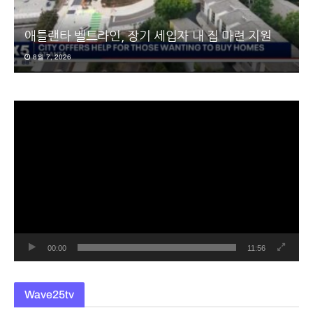
애틀랜타 벨트라인, 장기 세입자 내 집 마련 지원
8월 7, 2026
동
영
상
플
레
이
어
00:00
11:56
Wave25tv