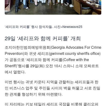
‘셰리프와 커피를’ 행사 참석자들. 사진=Newswave25
29일 ‘셰리프와 함께 커피를’ 개최
조지아한인범죄예방위원회(Georgia Advocates For Crime
Prevention)와 귀넷 셰리프(gwinnett county sheriffs office)
가 공동으로 ‘셰리프와 함께 커피를(Coffee with the
Sheriff)’행사를 29일(화) 오전 10시 스와니 소재 모짜르트
에서 열렸다.
이번 행사는 귀넷 카운티 지역을 관할하는 셰리프들과 한
인 비즈니스 업주 및 주민들 사이의 벽을 허물고 서로 친밀
한 관계를 형성하기 위해 마련됐다.
이 자리에는 키보 테일러 셰리프 국장을 비롯해 클리오퍼