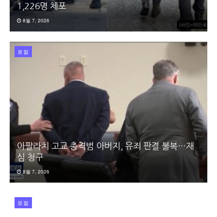
1,226명 체포
8월 7, 2026
로컬
아팔라치 고교 총격범 아버지, 유죄 판결 불복…재
심 청구
8월 7, 2026
로컬