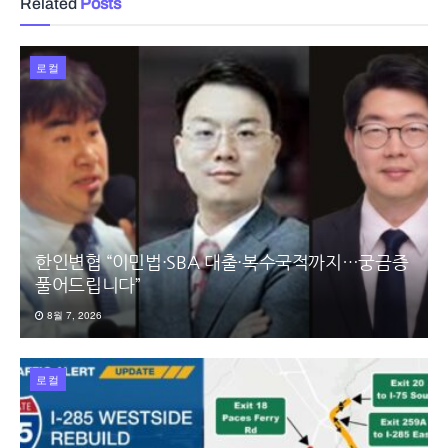
Related
Posts
로컬
한인변협 “이민법·SBA 대출·복수국적까지…궁금증
풀어드립니다”
8월 7, 2026
로컬