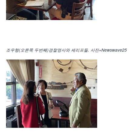
조우형(오른쪽 두번째)경찰영사와 셰리프들. 사진=Newswave25