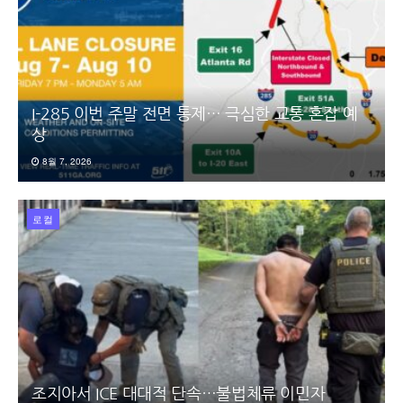
I-285 이번 주말 전면 통제… 극심한 교통 혼잡 예
상
8월 7, 2026
로컬
조지아서 ICE 대대적 단속…불법체류 이민자