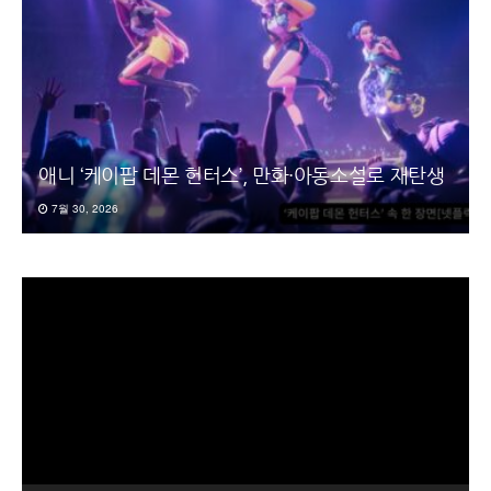
애니 ‘케이팝 데몬 헌터스’, 만화·아동소설로 재탄생
7월 30, 2026
동
영
상
플
레
이
어