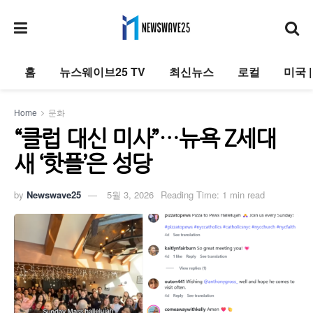
홈
뉴스웨이브25 TV
최신뉴스
로컬
미국 
Home
문화
“클럽 대신 미사”…뉴욕 Z세대
새 ‘핫플’은 성당
by
Newswave25
5월 3, 2026
Reading Time: 1 min read