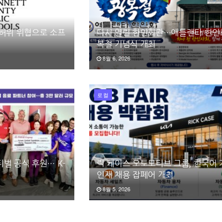
 허위 위협으로 소프
다시 열린 한인회관…애틀랜타 한인회
복절 기념식 개최
8월 6, 2026
로컬
벌 공식 후원… K-
릭 케이스 오토모티브 그룹, 한국어
인재 채용 잡페어 개최
8월 5, 2026