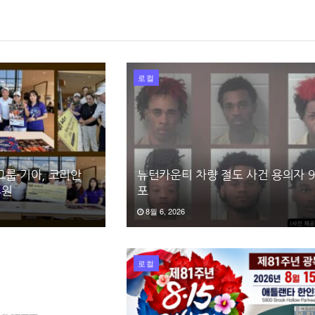
로컬
그룹·기아, 코리안
뉴턴카운티 차량 절도 사건 용의자 9
후원
포
8월 6, 2026
로컬