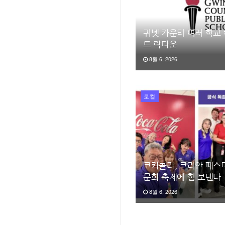
귀넷 카운티 여러 학교
트 락다운
8월 6, 2026
로컬
코카콜라, 코리안 페스티
문화 축제에 힘 보탠다
8월 6, 2026