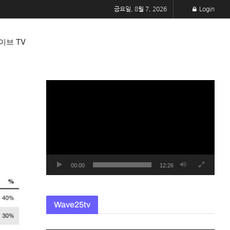
금요일, 8월 7, 2026
Login
이브 TV
동
영
상
플
레
이
어
00:00
12:26
Wave25tv