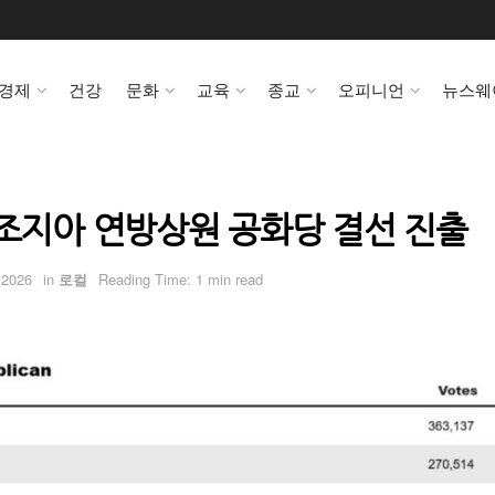
경제
건강
문화
교육
종교
오피니언
뉴스웨
 조지아 연방상원 공화당 결선 진출
 2026
in
로컬
Reading Time: 1 min read