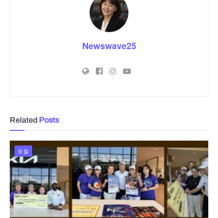
Newswave25
Related
Posts
로컬