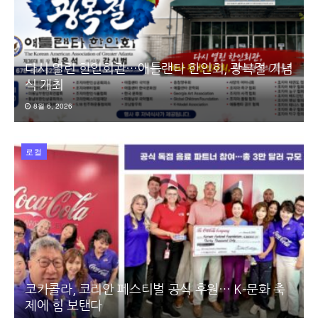
다시 열린 한인회관…애틀랜타 한인회, 광복절 기념
식 개최
8월 6, 2026
로컬
코카콜라, 코리안 페스티벌 공식 후원… K-문화 축
제에 힘 보탠다