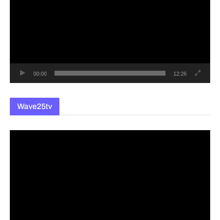
상
플
레
이
어
00:00
12:26
Wave25tv