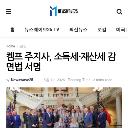
홈
뉴스웨이브25 TV
최신뉴스
로컬
미국 
Home
로컬
켐프 주지사, 소득세·재산세 감
면법 서명
by
Newswave25
5월 12, 2026
Reading Time: 2 mins read