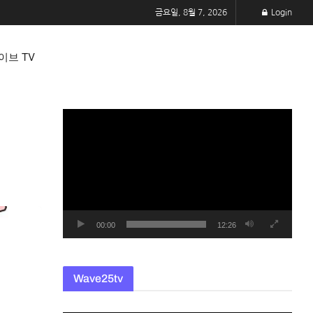
금요일, 8월 7, 2026
Login
이브 TV
동
영
상
플
레
이
어
00:00
12:26
Wave25tv