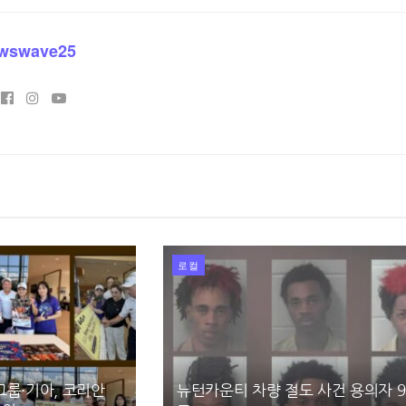
wswave25
로컬
그룹·기아, 코리안
뉴턴카운티 차량 절도 사건 용의자 9