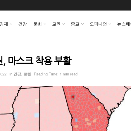
경제
건강
문화
교육
종교
오피니언
뉴스웨
, 마스크 착용 부활
2022
in
건강
,
로컬
Reading Time: 1 min read