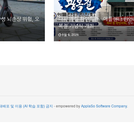
성 뇌손상 위험, 오
다시 열린 한인회관…애틀랜타 한인회
복절 기념식 개최
8월 6, 2026
 재배포 및 이용 (AI 학습 포함) 금지
- empowered by
ApplaSo Software Company
.