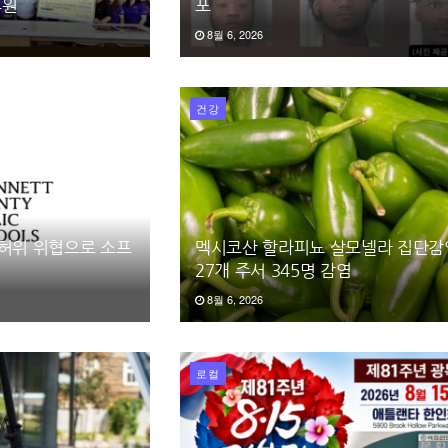
후원
포
8월 6, 2026
건강
 허위 위협으로 소프
멕시코산 할라피뇨 살모넬라 집단감
27개 주서 345명 감염
8월 6, 2026
로컬