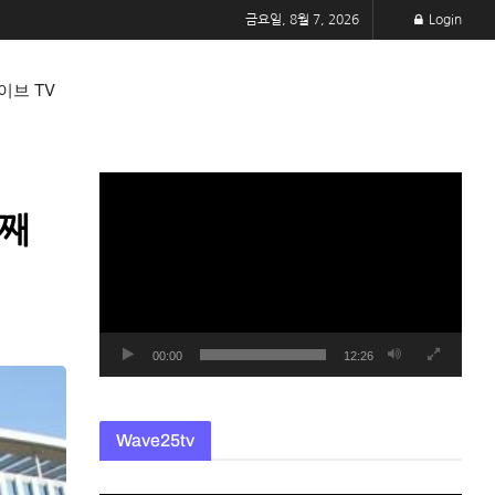
금요일, 8월 7, 2026
Login
이브 TV
동
영
달째
상
플
레
이
어
00:00
12:26
Wave25tv