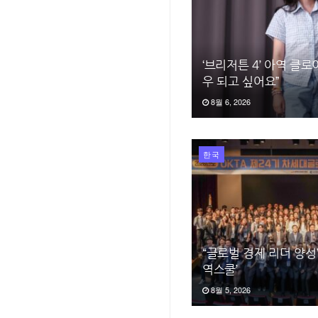
‘브리저튼 4’ 아역 클로
우 되고 싶어요”
8월 6, 2026
한국
“글로벌 경제 리더 양성
역스쿨’
8월 5, 2026