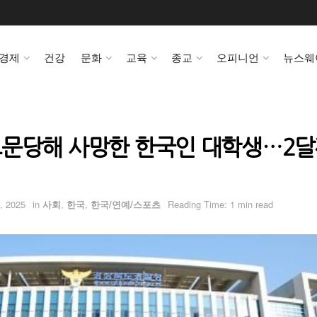
경제
건강
문화
교육
종교
오피니언
뉴스웨
문당해 사망한 한국인 대학생…2
, 2025
in
사회
,
한국
,
한국/연예/스포츠
Reading Time: 1 min read