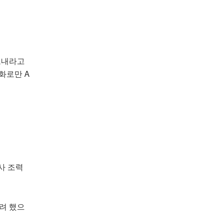
보내라고
화로만 A
사 조력
려 했으