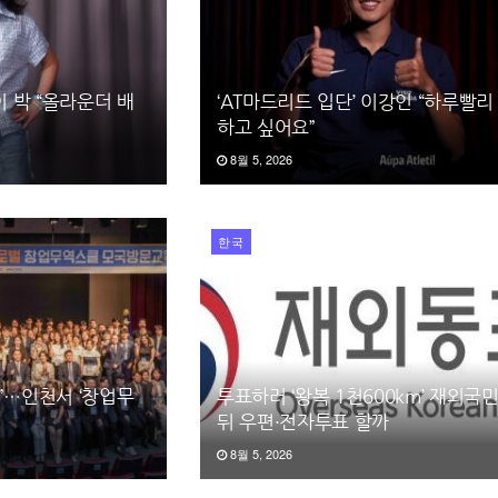
이 박 “올라운더 배
‘AT마드리드 입단’ 이강인 “하루빨리
하고 싶어요”
8월 5, 2026
한국
”…인천서 ‘창업무
투표하러 ‘왕복 1천600km’ 재외국민
뒤 우편·전자투표 할까
8월 5, 2026