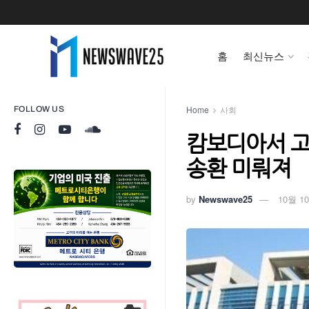
홈
최신뉴스
Home
사회
FOLLOW US
캄보디아서 고
송환 미뤄져
by
Newswave25
10월 10