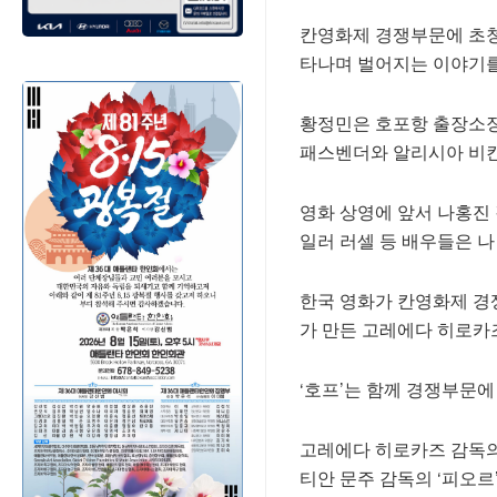
칸영화제 경쟁부문에 초청
타나며 벌어지는 이야기를
황정민은 호포항 출장소장 
패스벤더와 알리시아 비칸
영화 상영에 앞서 나홍진 
일러 러셀 등 배우들은 
한국 영화가 칸영화제 경쟁
가 만든 고레에다 히로카즈
‘호프’는 함께 경쟁부문에
고레에다 히로카즈 감독의 
티안 문주 감독의 ‘피오르