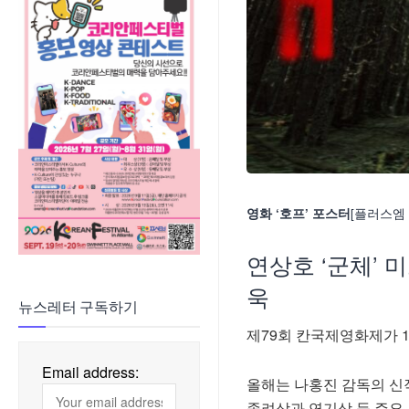
[플러스엠
영화 ‘호프’ 포스터
연상호 ‘군체’
욱
뉴스레터 구독하기
제79회 칸국제영화제가 1
Email address:
올해는 나홍진 감독의 신작
종려상과 연기상 등 주요 