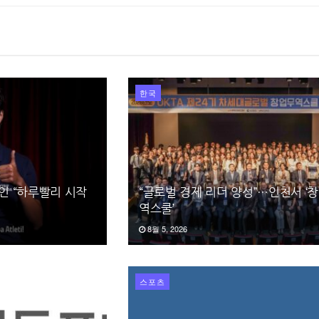
한국
강인 “하루빨리 시작
“글로벌 경제 리더 양성”…인천서 ‘
역스쿨’
8월 5, 2026
스포츠