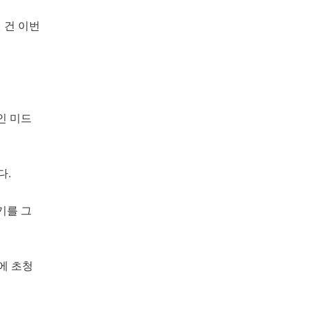
 건 이번
인 미드
다.
기를 그
간에 초청