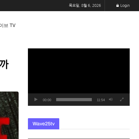
목요일, 8월 6, 2026
Login
이브 TV
동
영
쥘까
상
플
레
이
어
00:00
11:54
Wave25tv