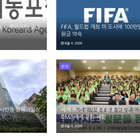
km’ 재외국민, 2년
FIFA, 월드컵 개최 미 도시에 100
원금 약속
8월 4, 2026
한국
영사인증 금융위임장’
세계 96개국 차세대 동포 900명, 
DMZ·역사·문화 체험
8월 4, 2026