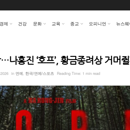
경제
건강
문화
교육
종교
오피니언
뉴스웨
…나홍진 ‘호프’, 황금종려상 거머
 2026
in
연예
,
한국/연예/스포츠
Reading Time: 1 min read