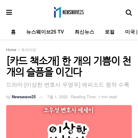
홈
뉴스웨이브25 TV
최신뉴스
로컬
미국 
Home
독자마당
[카드 책소개] 한 개의 기쁨이 천
개의 슬픔을 이긴다
드라마 [이상한 변호사 우영우] 에피소드 원작 수록
by
Newswave25
7월 1, 2022
Reading Time: 1 min read