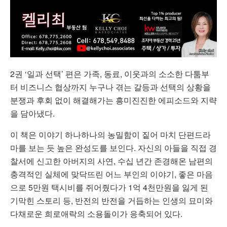
2권 ‘일과 선택’ 편은 가족, 동료, 이웃과의 소소한 다툼부
터 비즈니스 협상까지 누구나 겪는 갈등과 선택의 상황을
분쟁과 후회 없이 해결해가는 흥미진진한 에피소드와 지략
을 담아냈다.
이 책은 이야기 하나하나의 농밀함이 짙어 마치 단편드라
마를 보는 듯 높은 완성도를 보인다. 자신의 아들을 직접 경
찰서에 신고한 아버지의 사연, 수십 년간 존경해온 남편의
충격적인 실체에 맞닥뜨린 어느 부인의 이야기, 좋은 마음
으로 5만원 택시비를 쥐어줬다가 1억 4천만원을 잃게 된
기막힌 스토리 등, 반전의 반전을 거듭하는 인생의 묘미와
다채로운 희로애락의 소용돌이가 응축되어 있다.