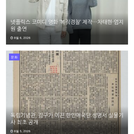
넷플릭스 코미디 영화 ‘복직경찰’ 제작…차태현·엄지
원 출연
8월 6, 2026
문화
독립기념관, 김구가 이끈 한인애국단 성명서 실물기
사 최초 공개
8월 5, 2026