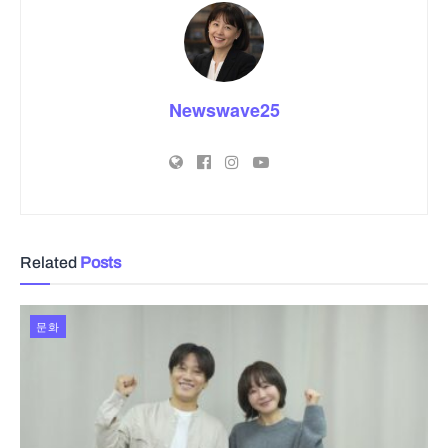
Newswave25
Related
Posts
문화