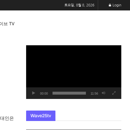
토요일, 8월 8, 2026
Login
이브 TV
동
영
상
플
레
이
어
00:00
11:56
Wave25tv
현대인은