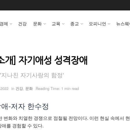
경제
건강
문화
교육
종교
오피니언
뉴스웨
소개] 자기애성 성격장애
'지나친 자기사랑의 함정'
 2022
in
건강
,
문화
Reading Time: 1 min read
애-저자 한수정
한 변화와 치열한 경쟁으로 점철될 전망이다. 이런 현실 속에서 
애를 경험할 수 있다.