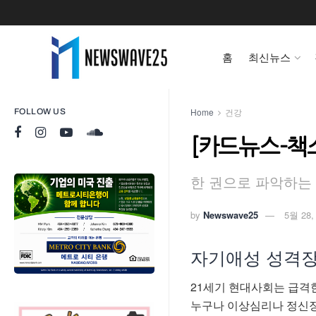
홈
최신뉴스
Home
건강
FOLLOW US
[카드뉴스-책
한 권으로 파악하는 
by
Newswave25
5월 28,
자기애성 성격장
21세기 현대사회는 급격
누구나 이상심리나 정신장