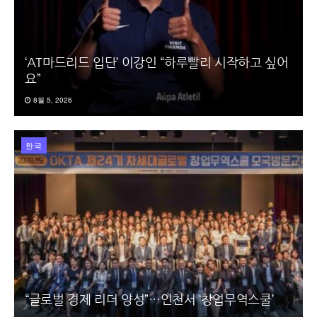
‘AT마드리드 입단’ 이강인 “하루빨리 시작하고 싶어
요”
8월 5, 2026
한국
“글로벌 경제 리더 양성”…인천서 ‘창업무역스쿨’