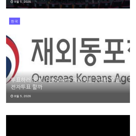
8월 5, 2026
한국
투표하러 ‘왕복 1천600km’ 재외국민, 2년뒤 우편·
전자투표 할까
8월 5, 2026
동
영
상