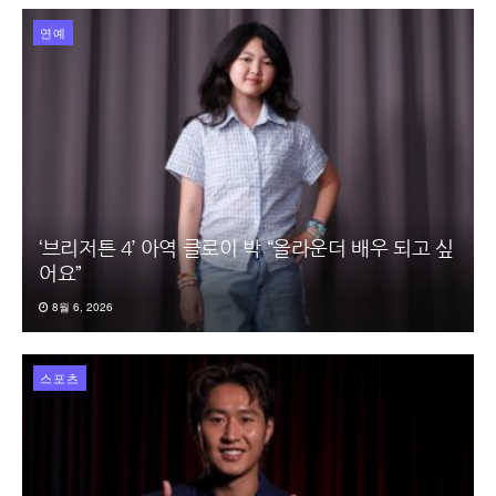
연예
‘브리저튼 4’ 아역 클로이 박 “올라운더 배우 되고 싶
어요”
8월 6, 2026
스포츠