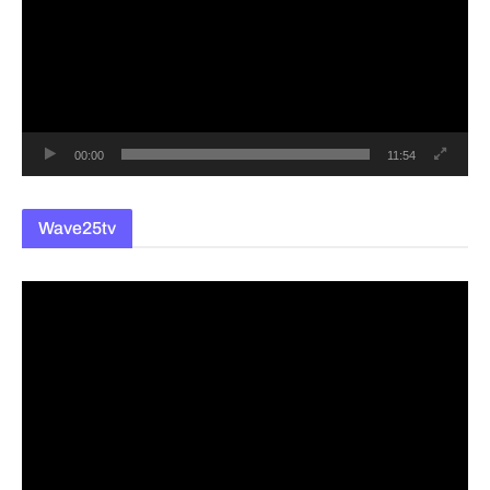
플
레
이
어
00:00
11:54
Wave25tv