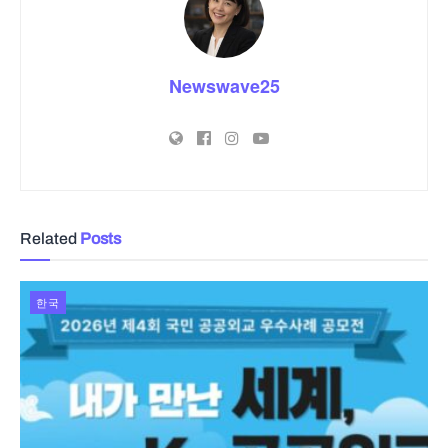
Newswave25
Related
Posts
한국