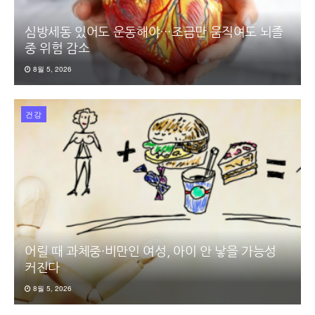
심방세동 있어도 운동해야…조금만 움직여도 뇌졸
중 위험 감소
8월 5, 2026
건강
어릴 때 과체중·비만인 여성, 아이 안 낳을 가능성
커진다
8월 5, 2026