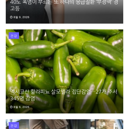
40도 폭염이 부르는 또 하나의 응급질환 ‘부정맥’ 경
고등
8월 9, 2026
건강
멕시코산 할라피뇨 살모넬라 집단감염…27개 주서
345명 감염
8월 6, 2026
건강