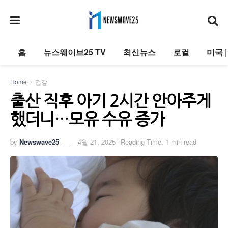
홈
뉴스웨이브25 TV
최신뉴스
로컬
미국 
Home
건강
출산 직후 아기 2시간 안아주게
했더니…모유 수유 증가
by
Newswave25
4월 21, 2025
Reading Time: 1 min read