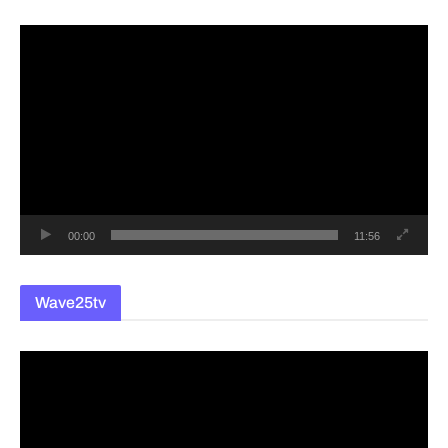
동
영
상
플
레
이
어
00:00
11:56
Wave25tv