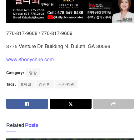
770-817-9608 / 770-817-9609
3775 Venture Dr. Building N. Duluth, GA 30096
www.8bodychiro.com
Category:
영상
Tags:
8체질
김정범
누가병원
Related
Posts