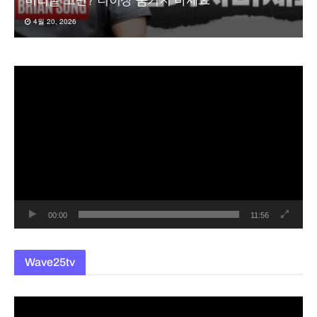
머리숱 고민? 더이상 숨기지 마세요
4월 20, 2026
동
영
상
플
레
이
어
00:00
11:56
Wave25tv