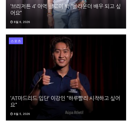
‘브리저튼 4’ 아역 클로이 박 “올라운더 배우 되고 싶
어요”
8월 6, 2026
스포츠
‘AT마드리드 입단’ 이강인 “하루빨리 시작하고 싶어
요”
8월 5, 2026