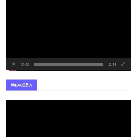
동
영
상
플
레
이
어
00:00
11:56
Wave25tv