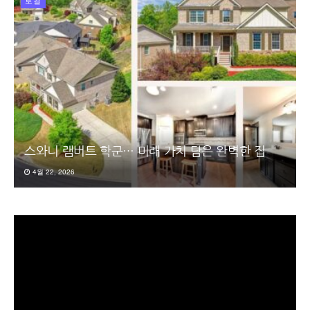
스와니 램버트 학군… 미래 가치 담은 완벽한 집
4월 22, 2026
동
영
상
플
레
이