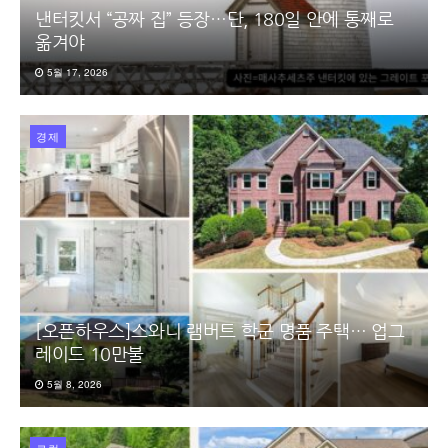
낸터킷서 “공짜 집” 등장…단, 180일 안에 통째로
옮겨야
5월 17, 2026
경제
[오픈하우스]스와니 램버트 학군 명품 주택… 업그
레이드 10만불
5월 8, 2026
로컬