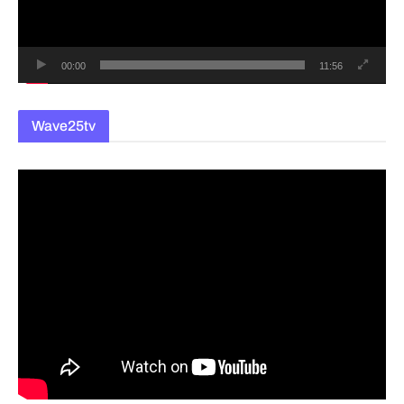
어
00:00
11:56
Wave25tv