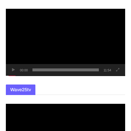
동
영
상
플
레
이
어
00:00
11:54
Wave25tv