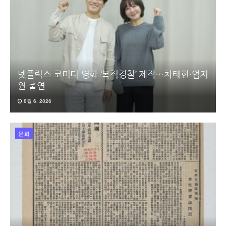
넷플릭스 코미디 영화 ‘복직경찰’ 제작…차태현·엄지
원 출연
8월 6, 2026
문화