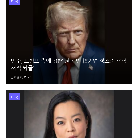
미국
민주, 트럼프 측에 30억원 건넨 韓기업 정조준…”잠
재적 뇌물”
8월 6, 2026
미국