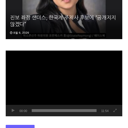
진보 좌장 샌더스, 한국계 주지사 후보에 “공개지지
않겠다”
8월 6, 2026
동
영
상
플
레
이
어
00:00
11:54