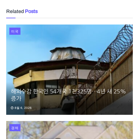
Related
Posts
미국
해외수감 한국인 54개국 1천325명…4년 새 25%
증가
8월 6, 2026
경제