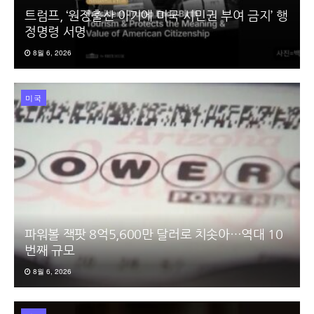
트럼프, ‘원정출산 아기에 미국 시민권 부여 금지’ 행
정명령 서명
8월 6, 2026
미국
파워볼 잭팟 8억5,600만 달러로 치솟아…역대 10
번째 규모
8월 6, 2026