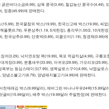
 굵은바다소금(6.99), 삼육 콩국(3.49), 칠갑농산 콩국수(4.49),
9), 정종(45.99)에 판매한다.
.99), 한국꿀참외 박스(19.99), 한국신고배 박스(19.99), 
, 잭플룻(0.79), 푸른상추(1.19, 5개한정), 총각무(1.00/2, 10개한정
99), 한국상추(0.99), 단호박(0.89), 피클오이(1.19), 청경채(0.99
오징어(3.29), 낙지연포탕 팩(19.99), 목포 먹갈치살(4.99), 구
), 대게장(3.99), 분홍새우(33.99), 아귀포(29.99), 가오리포(25.99
 정육부는 등심스테이크(7.99), 생목살로스구이(4.99), 낙엽살로
99), 양념소불고기(6.79), 양념돼지불고기(4.99)에 판매한다.
천재래김 박스(9.99달러), 에버그린 바나나우유24팩(15.99달러
 맛굴비(15.99달러), 배추 박스(19.99달러 주말한정)에 판매한다.