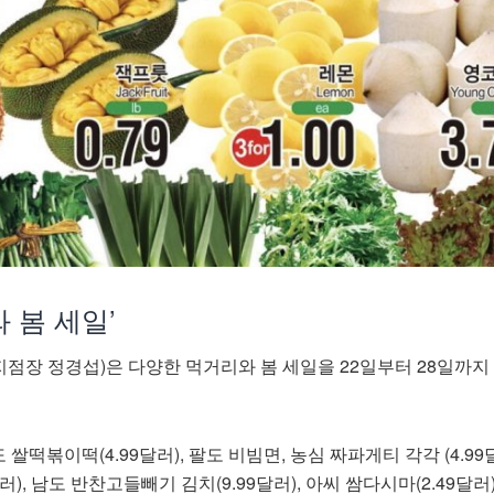
 봄 세일’
점장 정경섭)은 다양한 먹거리와 봄 세일을 22일부터 28일까지
떡볶이떡(4.99달러), 팔도 비빔면, 농심 짜파게티 각각 (4.99달
러), 남도 반찬고들빼기 김치(9.99달러), 아씨 쌈다시마(2.49달러