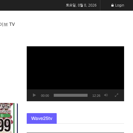
토요일, 8월 8, 2026
Login
이브 TV
동
영
상
플
레
이
어
00:00
12:26
Wave25tv