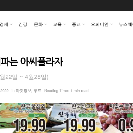
경제
건강
문화
교육
종교
오피니언
뉴스웨
게파는 아씨플라자
22일 ~ 4월28일)
 2022
in
마켓정보
,
푸드
Reading Time: 1 min read