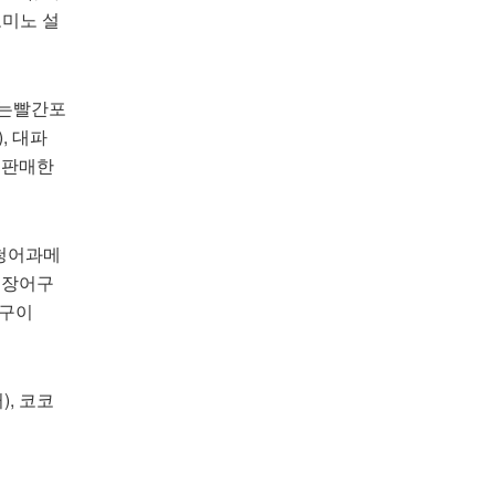
 도미노 설
씨없는빨간포
), 대파
)에 판매한
룡포청어과메
), 장어구
스구이
), 코코