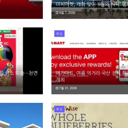
아씨마켓, 개학 맞이 ‘8월의 식탁’ 행
8월 7, 2026
푸드
인공 색소 퇴출…천연
메가마트, 여름 먹거리·국산 정육 
개최
7월 31, 2026
푸드