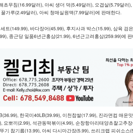
해초무침(16.99달러), 아씨 생더 덕(5.49달러), 오겹살(5.79달러)
 꿀가루(2.49달러), 아씨 청매실원액(7.99달러)에 판매한다.
49.99), 바다장어(45.99), 후지사과 박스(15.99), 삼육 
9), 종근당 일품6년근홍삼(21.99), 6년근고려홍삼(259.99)에 
.99), 한국미40LB(39.99), 이천찹쌀(17.99), 진라면컵 매운맛(5
, 요뽀끼(2.99), 석관동떡볶이(4.99), 순창항아리태양초찰고추장(12
뚜기 참기름(13.99), 아씨 다시마간장(5.99), 쓰리크랩 피쉬소스(5.