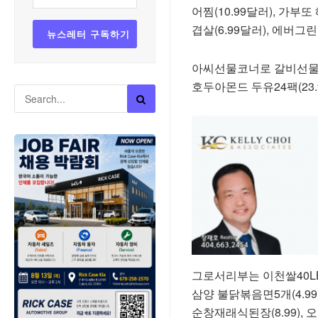
어찜(10.99달러), 가부또 
겹살(6.99달러), 에버그린
아씨선물코너로 갈비선물세트(1
호두아몬드 두유24팩(23.9
그로서리부는 이천쌀40LB(36
삼양 불닭볶음면5개(4.99)
순창재래식된장(8.99), 오