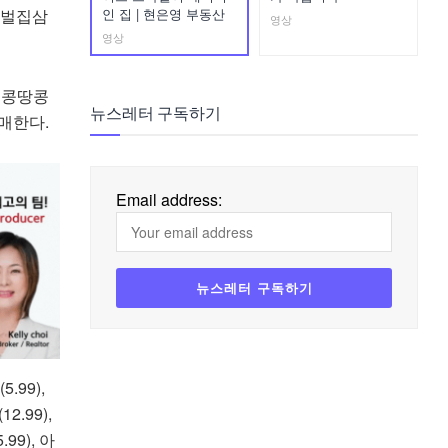
인 집 | 현은영 부동산
, 벌집삼
영상
영상
검은콩땅콩
뉴스레터 구독하기
판매한다.
Email address:
.99),
.99),
99), 아