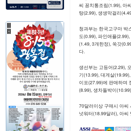
씨 꽁치통조림(1.99), 아씨
탕(2.99), 생생막걸리(4.4
청과부는 한국고구마 박스(15
도(0.99), 파인애플(2.99)
(1.49, 3개한정), 쑥갓(0.
다.
생선부는 고등어(2.29), 
기(13.99), 대게살(19.99
이포(27.99)에 판매하며
(8.99), 생차돌박이(10.
70달러이상 구매시 아씨 서
넛워터(18.99달러), 아씨