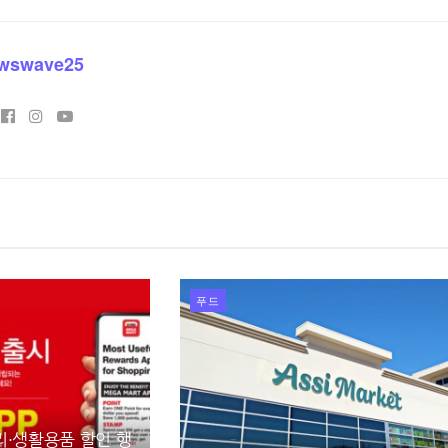
wswave25
푸드
리·생활용품 할인 행