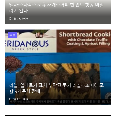
델타·스타벅스 제휴 재개…커피 한 잔도 항공 마일
리지 된다
7월 28, 2026
푸드
리들, 알레르기 표시 누락된 쿠키 리콜…조지아 포
함 9개주서 판매
7월 28, 2026