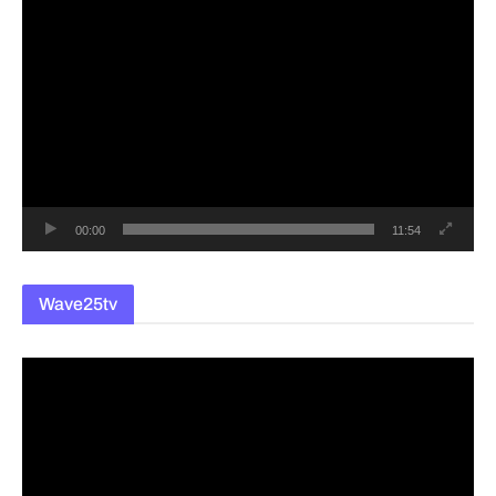
동
영
상
플
레
이
어
00:00
11:54
Wave25tv