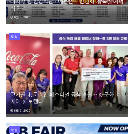
다시 열린 한인회관…애틀랜타 한인회, 광복절 기념
식 개최
8월 6, 2026
로컬
코카콜라, 코리안 페스티벌 공식 후원… K-문화 축
제에 힘 보탠다
8월 6, 2026
로컬