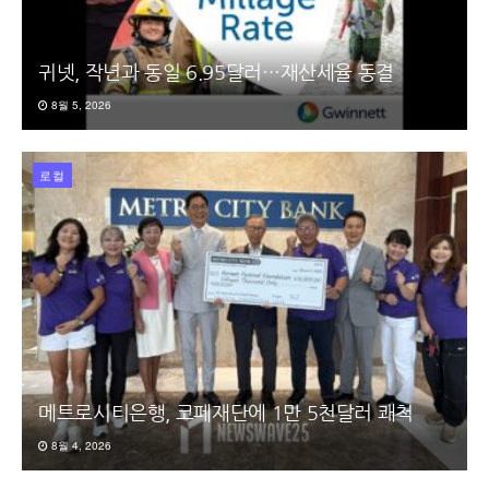
귀넷, 작년과 동일 6.95달러…재산세율 동결
8월 5, 2026
로컬
메트로시티은행, 코페재단에 1만 5천달러 쾌척
8월 4, 2026