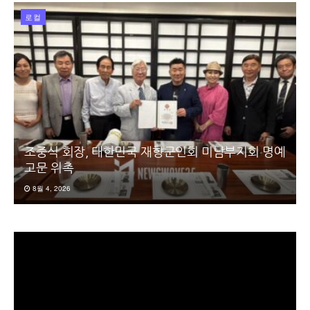
로컬
조중식 회장, 대한민국 재향군인회 미남부지회 명예
고문 위촉
8월 4, 2026
동
영
상
플
레