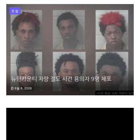
로컬
뉴턴카운티 차량 절도 사건 용의자 9명 체포
8월 6, 2026
동
영
상
플