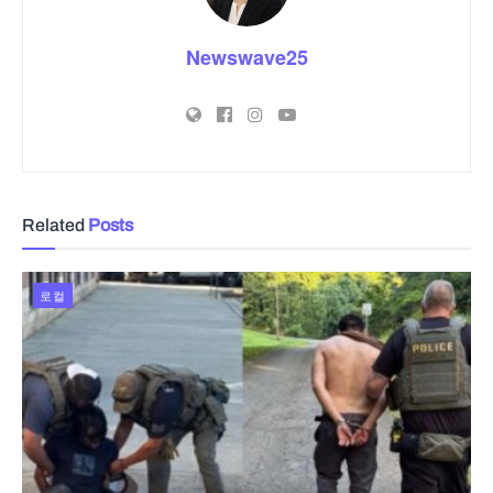
Newswave25
Related
Posts
로컬