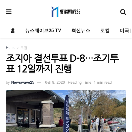
홈
뉴스웨이브25 TV
최신뉴스
로컬
미국 
Home
로컬
조지아 결선투표 D-8…조기투
표 12일까지 진행
by
Newswave25
6월 8, 2026
Reading Time: 1 min read