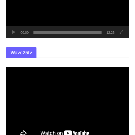
레
이
어
00:00
12:26
Wave25tv