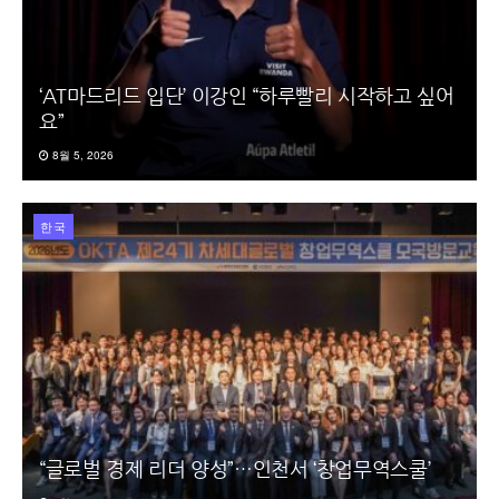
‘AT마드리드 입단’ 이강인 “하루빨리 시작하고 싶어
요”
8월 5, 2026
한국
“글로벌 경제 리더 양성”…인천서 ‘창업무역스쿨’