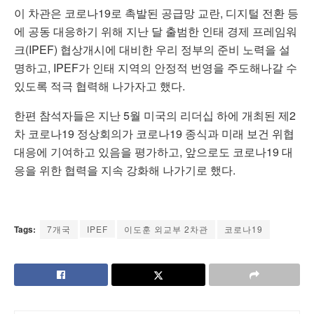
이
차관은
코로나
19
로
촉발된
공급망
교란
,
디지털
전환
등
에
공동
대응하기
위해
지난
달
출범한
인태
경제
프레임워
크
(IPEF)
협상개시에
대비한
우리
정부의
준비
노력을
설
명하고
, IPEF
가
인태
지역의
안정적
번영을
주도해나갈
수
있도록
적극
협력해
나가자고
했다
.
한편
참석자들은
지난
5
월
미국의
리더십
하에
개최된
제
2
차
코로나
19
정상회의가
코로나
19
종식과
미래
보건
위협
대응에
기여하고
있음을
평가하고
,
앞으로도
코로나
19
대
응을
위한
협력을
지속
강화해
나가기로
했다
.
Tags:
7개국
IPEF
이도훈 외교부 2차관
코로나19