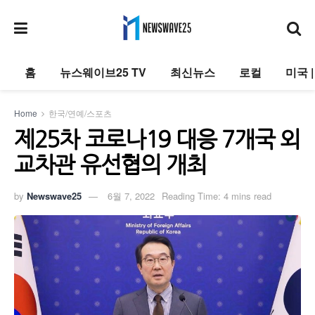
홈
뉴스웨이브25 TV
최신뉴스
로컬
미국 
Home
한국/연예/스포츠
제25차 코로나19 대응 7개국 외
교차관 유선협의 개최
by
Newswave25
6월 7, 2022
Reading Time: 4 mins read