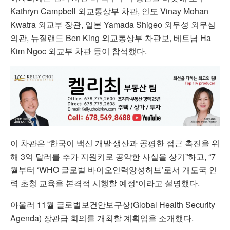
Kathryn Campbell
외교통상부
차관
,
인도
Vinay Mohan
Kwatra
외교부
장관
,
일본
Yamada Shigeo
외무성
외무심
의관
,
뉴질랜드
Ben King
외교통상부
차관보
,
베트남
Ha
Kim Ngoc
외교부
차관
등이
참석했다
.
이
차관은
“
한국이
백신
개발
‧
생산과
공평한
접근
촉진을
위
해
3
억
달러를
추가
지원키로
공약한
사실을
상기
”
하고
, “7
월부터
‘WHO
글로벌
바이오인력양성허브
’
로서
개도국
인
력
초청
교육을
본격적
시행할
예정
”
이라고
설명했다
.
아울러
11
월
글로벌보건안보구상
(Global Health Security
Agenda)
장관급
회의를
개최할
계획임을
소개했다
.