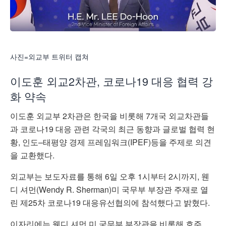
사진=외교부 트위터 캡쳐
이도훈
외교
2
차관
,
코로나
19
대응
협력
강
화
약속
이도훈
외교부
2
차관은
한국을
비롯해
7
개국
외교차관들
과
코로나
19
대응
관련
각국의
최근
동향과
글로벌
협력
현
황
,
인도
–
태평양
경제
프레임워크
(IPEF)
등을
주제로
의견
을
교환했다
.
외교부는
보도자료를
통해
6
일
오후
1
시부터
2
시까지
,
웬
디
셔먼
(Wendy R. Sherman)
미
국무부
부장관
주재로
열
린
제
25
차
코로나
19
대응유선협의에
참석했다고
밝혔다
.
이자리에는
웬디
셔먼
미
국무부
부장관을
비롯해
호주