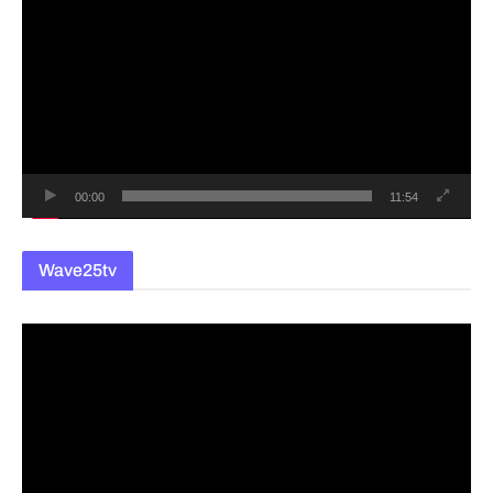
영
상
플
레
이
어
00:00
11:54
Wave25tv