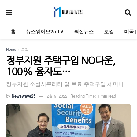
홈
뉴스웨이브25 TV
최신뉴스
로컬
미국 
Home
로컬
정부지원 주택구입 NO다운,
100% 융자도…
정부지원 소셜시큐리티 및 무료 주택구입 세미나
by
Newswave25
2월 9, 2022
Reading Time: 1 min read