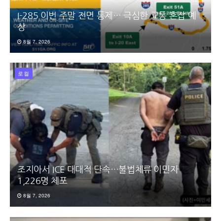
I-285 이번 주말 전면 통제… 극심한 교통 혼잡 예
상
8월 7, 2026
로컬
조지아서 ICE 대대적 단속…불법체류 이민자
1,226명 체포
8월 7, 2026