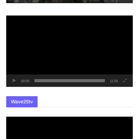
동
영
상
플
레
이
어
00:00
11:56
Wave25tv