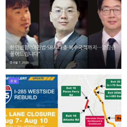
한인변협 “이민법·SBA 대출·복수국적까지…궁금증
풀어드립니다”
8월 7, 2026
로컬