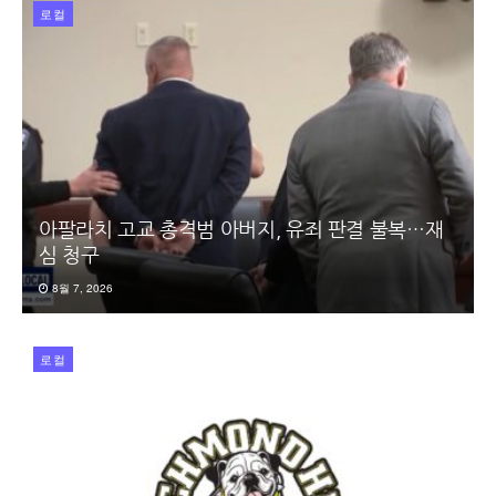
로컬
아팔라치 고교 총격범 아버지, 유죄 판결 불복…재
심 청구
8월 7, 2026
로컬