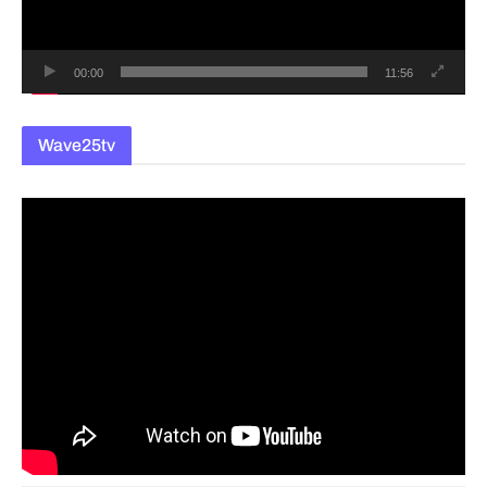
어
00:00
11:56
Wave25tv