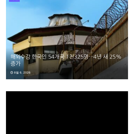
해외수감 한국인 54개국 1천325명…4년 새 25%
증가
8월 6, 2026
동
영
상
플
레
이