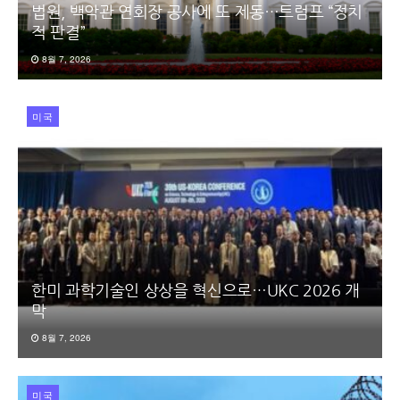
법원, 백악관 연회장 공사에 또 제동…트럼프 “정치
적 판결”
8월 7, 2026
미국
한미 과학기술인 상상을 혁신으로…UKC 2026 개
막
8월 7, 2026
미국