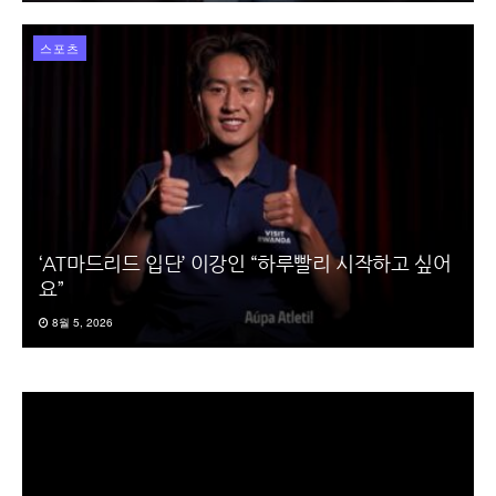
스포츠
‘AT마드리드 입단’ 이강인 “하루빨리 시작하고 싶어
요”
8월 5, 2026
동
영
상
플