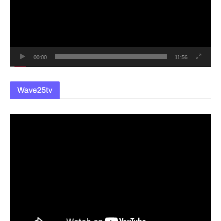
레
이
어
00:00
11:56
Wave25tv