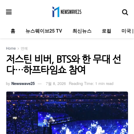
홈
뉴스웨이브25 TV
최신뉴스
로컬
미국 
Home
연예
저스틴 비버, BTS와 한 무대 선
다…하프타임쇼 참여
by
Newswave25
7월 8, 2026
Reading Time: 1 min read