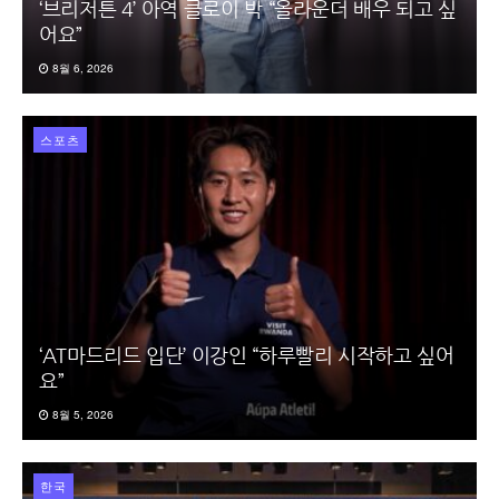
‘브리저튼 4’ 아역 클로이 박 “올라운더 배우 되고 싶
어요”
8월 6, 2026
스포츠
‘AT마드리드 입단’ 이강인 “하루빨리 시작하고 싶어
요”
8월 5, 2026
한국