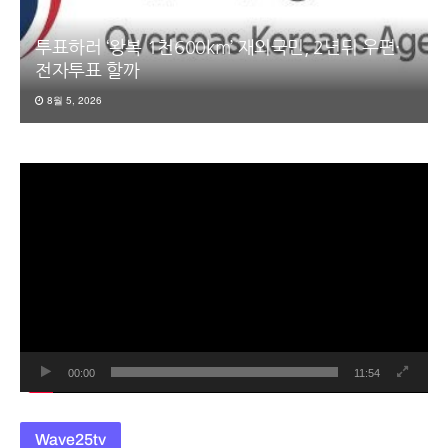
투표하러 ‘왕복 1천600km’ 재외국민, 2년뒤 우편·
전자투표 할까
8월 5, 2026
동
영
상
플
레
이
어
00:00
11:54
Wave25tv