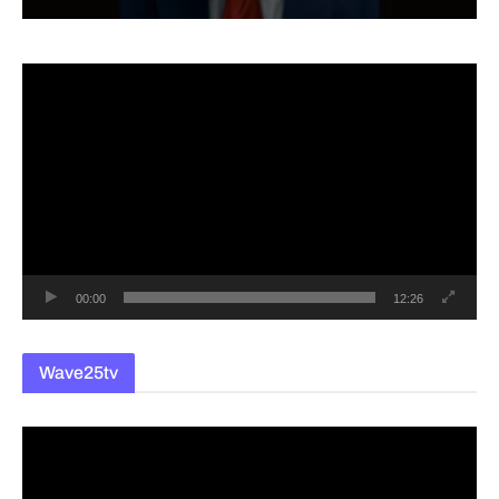
동
영
상
플
레
이
어
00:00
12:26
Wave25tv