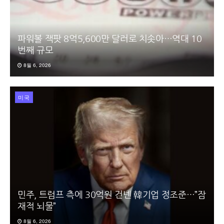
파워볼 잭팟 8억5,600만 달러로 치솟아…역대 10
번째 규모
8월 6, 2026
미국
민주, 트럼프 측에 30억원 건넨 韓기업 정조준…”잠
재적 뇌물”
8월 6, 2026