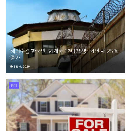
해외수감 한국인 54개국 1천325명…4년 새 25%
증가
8월 6, 2026
경제