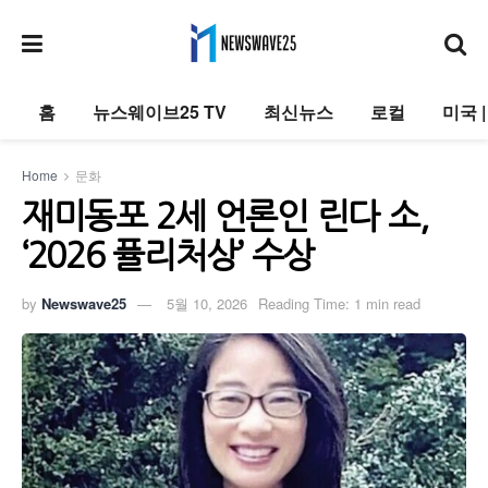
홈
뉴스웨이브25 TV
최신뉴스
로컬
미국 
Home
문화
재미동포 2세 언론인 린다 소,
‘2026 퓰리처상’ 수상
by
Newswave25
5월 10, 2026
Reading Time: 1 min read