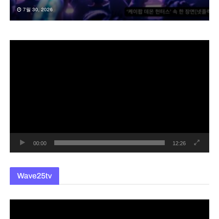
7월 30, 2026
동
영
상
플
레
이
어
00:00
12:26
Wave25tv