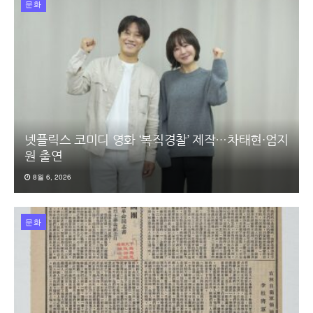
문화
넷플릭스 코미디 영화 ‘복직경찰’ 제작…차태현·엄지
원 출연
8월 6, 2026
문화