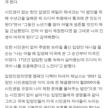
게 된다.
시민권이 없는 한인 입양인 에밀리 워네크는 “이 법안을 위
해 수년간을 일해온 뒤 드디어 하원에서 통과돼 큰 안도가
된다”면서 “그동안 노년기를 맞아 어떻게 생존할 것인지 매
일 근심했었다. 만약 이 법이 제정된다면 말 그대로 나의 인
생이 바뀌게 된다”고 감격해했다.
또한 시민권이 없어 추방된 브라질 출신 입양인 대니얼 윌
슨는 “나는 어릴 때 입양돼 미국에 온 그 순간부터 미국인
이었다. 17년간 답답한 상황 속에서 살아왔는데 드디어 미
국이 나를 포용해준다고 느낀다”고 밝혔다.
입양인정의연맹 캠페인 디렉터 타네카 제닝스는 “2021 입
양인 시민권법안은 이미 오래 전 해결됐어야 할2000아동
시민권법 규정의 나이 제한 문제를 풀어주는 법안”으로 “이
는 시민권이 없이 살아가는 입양인들에게 생명줄과 같다.
그리고 국제 입양인들이 미국 시민권자 자녀들이 누리는
것과 똑 같은 기본적인 권리와 보호를 제공받아야 한다는