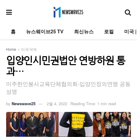
홈
뉴스웨이브25 TV
최신뉴스
로컬
미국 
Home
미국/국제
입양인시민권법안 연방하원 통
과…
미주한인봉사교육단체협의회-입양인정의연맹 공동
성명
by
Newswave25
2월 4, 2022
Reading Time: 1 min read