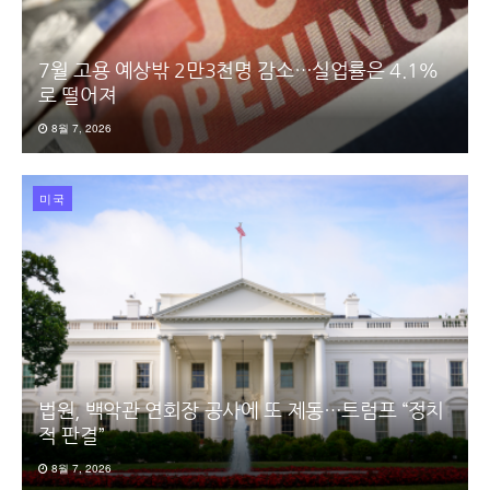
7월 고용 예상밖 2만3천명 감소…실업률은 4.1%
로 떨어져
8월 7, 2026
미국
법원, 백악관 연회장 공사에 또 제동…트럼프 “정치
적 판결”
8월 7, 2026