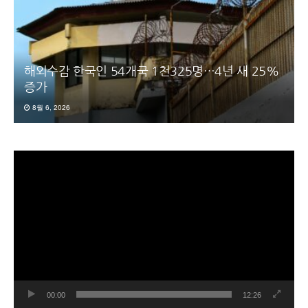
해외수감 한국인 54개국 1천325명…4년 새 25%
증가
8월 6, 2026
동
영
상
플
레
이
어
00:00
12:26