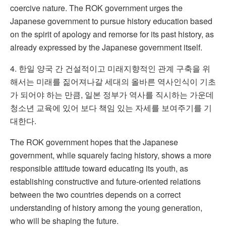
coercive nature. The ROK government urges the
Japanese government to pursue history education based
on the spirit of apology and remorse for its past history, as
already expressed by the Japanese government itself.
4. 한일 양국 간 건설적이고 미래지향적인 관계 구축을 위
해서는 미래를 짊어져나갈 세대의 올바른 역사인식이 기초
가 되어야 하는 만큼, 일본 정부가 역사를 직시하는 가운데
청소년 교육에 있어 보다 책임 있는 자세를 보여주기를 기
대한다.
The ROK government hopes that the Japanese
government, while squarely facing history, shows a more
responsible attitude toward educating its youth, as
establishing constructive and future-oriented relations
between the two countries depends on a correct
understanding of history among the young generation,
who will be shaping the future.