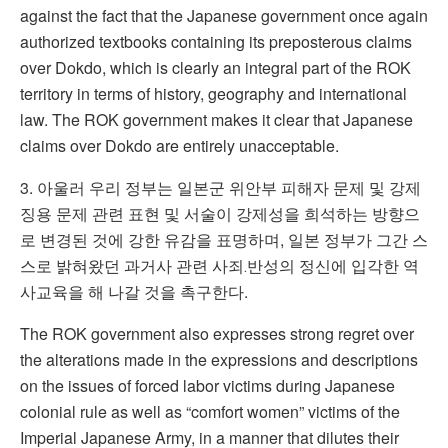
against the fact that the Japanese government once again
authorized textbooks containing its preposterous claims
over Dokdo, which is clearly an integral part of the ROK
territory in terms of history, geography and international
law. The ROK government makes it clear that Japanese
claims over Dokdo are entirely unacceptable.
3. 아울러 우리 정부는 일본군 위안부 피해자 문제 및 강제
징용 문제 관련 표현 및 서술이 강제성을 희석하는 방향으
로 변경된 것에 강한 유감을 표명하며, 일본 정부가 그간 스
스로 밝혀왔던 과거사 관련 사죄․반성의 정신에 입각한 역
사교육을 해 나갈 것을 촉구한다.
The ROK government also expresses strong regret over
the alterations made in the expressions and descriptions
on the issues of forced labor victims during Japanese
colonial rule as well as “comfort women” victims of the
Imperial Japanese Army, in a manner that dilutes their