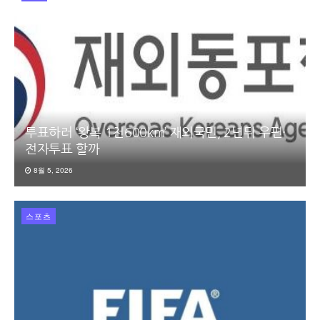
투표하러 ‘왕복 1천600km’ 재외국민, 2년뒤 우편·
전자투표 할까
8월 5, 2026
스포츠