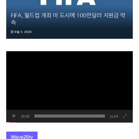
FIFA, 월드컵 개최 미 도시에 100만달러 지원금 약
속
8월 4, 2026
동
영
상
플
레
이
어
00:00
11:54
Wave25tv