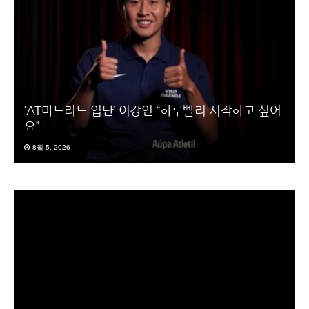
‘AT마드리드 입단’ 이강인 “하루빨리 시작하고 싶어
요”
8월 5, 2026
동
영
상
플
레
이
어