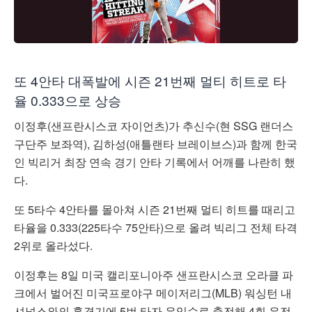
또 4안타 대폭발에 시즌 21번째 멀티 히트로 타
율 0.333으로 상승
이정후(샌프란시스코 자이언츠)가 추신수(현 SSG 랜더스
구단주 보좌역), 김하성(애틀랜타 브레이브스)과 함께 한국
인 빅리거 최장 연속 경기 안타 기록에서 어깨를 나란히 했
다.
또 5타수 4안타를 몰아쳐 시즌 21번째 멀티 히트를 때리고
타율을 0.333(225타수 75안타)으로 올려 빅리그 전체 타격
2위로 올라섰다.
이정후는 8일 미국 캘리포니아주 샌프란시스코 오라클 파
크에서 벌어진 미국프로야구 메이저리그(MLB) 워싱턴 내
셔널스와의 홈경기에 5번 타자 우익수로 출전해 4회 우전