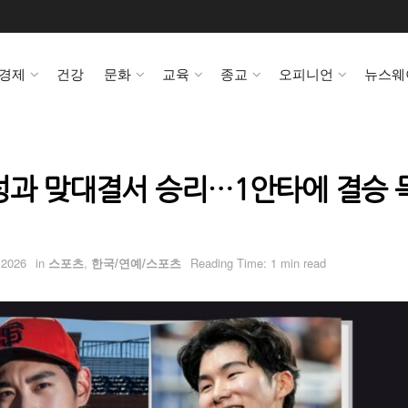
경제
건강
문화
교육
종교
오피니언
뉴스웨
성과 맞대결서 승리…1안타에 결승 
 2026
in
스포츠
,
한국/연예/스포츠
Reading Time: 1 min read