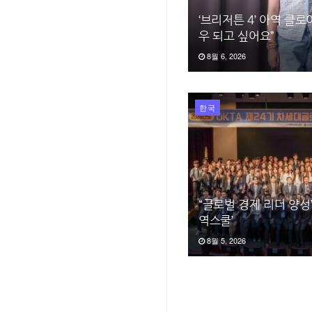
‘브리저튼 4’ 아역 클로
우 되고 싶어요”
8월 6, 2026
한국
“글로벌 경제 리더 양성
역스쿨’
8월 5, 2026