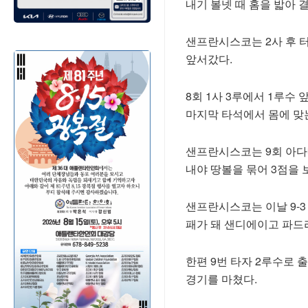
내기 볼넷 때 홈을 밟아 
샌프란시스코는 2사 후 터
앞서갔다.
8회 1사 3루에서 1루수
마지막 타석에서 몸에 맞
샌프란시스코는 9회 아다
내야 땅볼을 묶어 3점을 
샌프란시스코는 이날 9-3 
패가 돼 샌디에이고 파드리
한편 9번 타자 2루수로 
경기를 마쳤다.