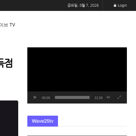
금요일, 8월 7, 2026
Login
이브 TV
동
영
득점
상
플
레
이
어
00:00
12:26
Wave25tv