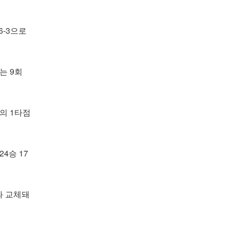
6-3으로
는 9회
의 1타점
4승 17
와 교체돼