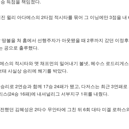
결승 득점을 책임졌다.
진 윌리 아다메스의 2타점 적시타를 묶어 그 이닝에만 3점을 내 
 앞 땅볼을 쳐 홈에서 선행주자가 아웃됐을 때 2루까지 갔던 이정후
는 공으로 출루했다.
메스의 적시타와 맷 채프먼의 밀어내기 볼넷, 헤수스 로드리게스
보태 사실상 승리에 쐐기를 박았다.
승리로 2연승과 함께 17승 24패가 됐고, 다저스는 최근 3연패로 2
스(24승 16패)에 내셔널리그 서부지구 1위를 내줬다.
출전했던 김혜성은 2타수 무안타에 그친 뒤 6회 대타 미겔 로하스