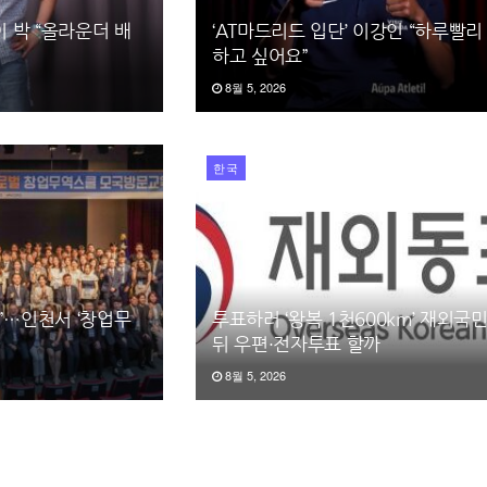
이 박 “올라운더 배
‘AT마드리드 입단’ 이강인 “하루빨리
하고 싶어요”
8월 5, 2026
한국
”…인천서 ‘창업무
투표하러 ‘왕복 1천600km’ 재외국민
뒤 우편·전자투표 할까
8월 5, 2026