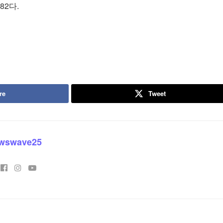
82다.
re
Tweet
wswave25