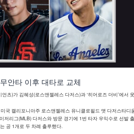
 무안타 이후 대타로 교체
언츠)가 김혜성(로스앤젤레스 다저스)과 ‘히어로즈 더비’에서 웃
) 미국 캘리포니아주 로스앤젤레스 유니클로필드 앳 다저스타디
메이저리그(MLB) 다저스와 방문 경기에 1번 타자 우익수로 선발 출
는 공 1개로 두 차례 출루했다.