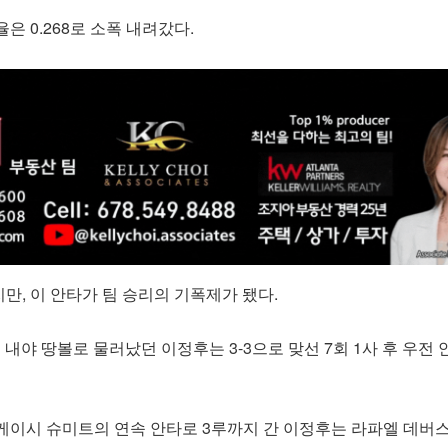
은 0.268로 소폭 내려갔다.
, 이 안타가 팀 승리의 기폭제가 됐다.
5회 내야 땅볼로 물러났던 이정후는 3-3으로 맞선 7회 1사 후 우전
케이시 슈미트의 연속 안타로 3루까지 간 이정후는 라파엘 데버