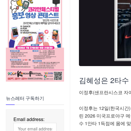
김혜성은 2타수
이정후(샌프란시스코 자이
뉴스레터 구독하기
이정후는 12일(한국시간
린 2026 미국프로야구 
Email address:
수 1안타 1득점에 몸에 맞