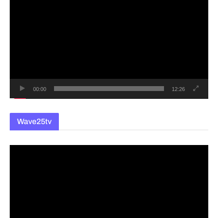
영
상
플
레
이
어
00:00
12:26
Wave25tv