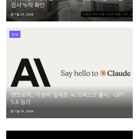
검사 누락 확인
7월 24, 2026
국제
앤트로픽, ‘가성비’ 앞세운 AI ‘오퍼스5’ 출시…GPT-
5.6 능가
7월 24, 2026
동