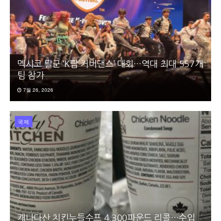
멕시코 달군 ‘K팝 커버댄스’ 대회…역대 최대 557개
팀 참가
7월 26, 2026
국제
캐나다산 치킨누들수프 4,300파운드 리콜…수입