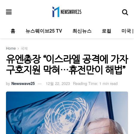
홈
뉴스웨이브25 TV
최신뉴스
로컬
미국 
Home
국제
유엔총장 “이스라엘 공격에 가자
구호지원 막혀…휴전만이 해법”
by
Newswave25
12월 22, 2023
Reading Time: 1 min read