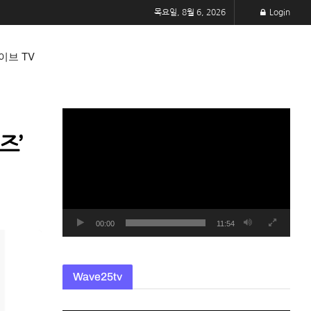
목요일, 8월 6, 2026
Login
이브 TV
동
영
즈’
상
플
레
이
어
00:00
11:54
Wave25tv