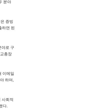
두 분야
담은 증빙
출하면 된
분야로 구
학교총장
해 이메일
야 하며,
의 사회적
했다.