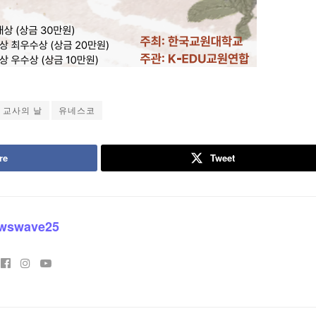
 교사의 날
유네스코
re
Tweet
wswave25