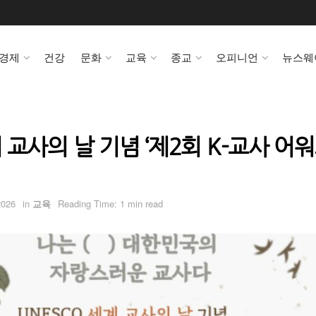
경제
건강
문화
교육
종교
오피니언
뉴스웨
교사의 날 기념 ‘제2회 K-교사 어워
2026
in
교육
Reading Time: 1 min read