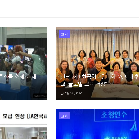
교육
투스쿨 축제’로 새
반크-재미한국학교협의회 “AI시대 
교, 글로벌 교육 거점”
7월 23, 2026
교육