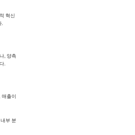
적 혁신
.
나, 양측
다.
로 매출이
 내부 분