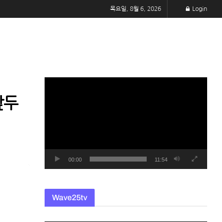
목요일, 8월 6, 2026
Login
동
영
앞두
상
플
레
이
어
00:00
11:54
Wave25tv