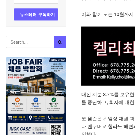
이와 함께 오는 10월까지
대신 지분 8.7%를 보유
를 중단하고, 회사에 대
또 윌슨은 위임장 대결 
다 밴쿠버 키칠라노 해변
의했다.