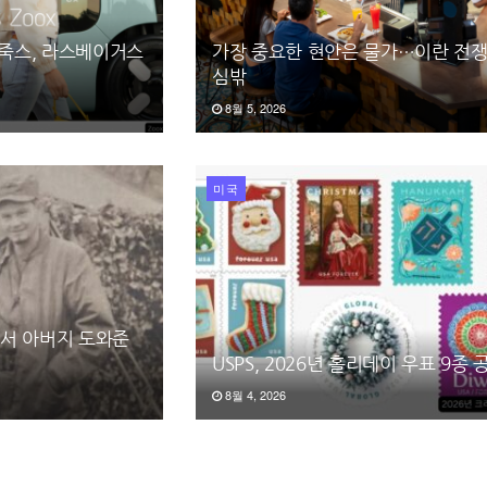
 죽스, 라스베이거스
가장 중요한 현안은 물가…이란 전쟁
심밖
8월 5, 2026
미국
25서 아버지 도와준
USPS, 2026년 홀리데이 우표 9종 
8월 4, 2026