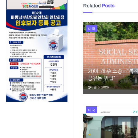
Related
Posts
미국
20여 개 주 소송…“복
공유는 위법”
8월 5, 2026
미국