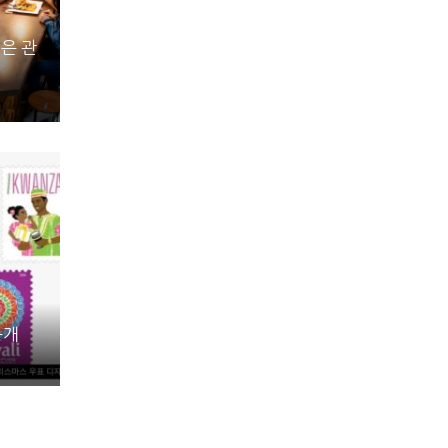
은 관
공개