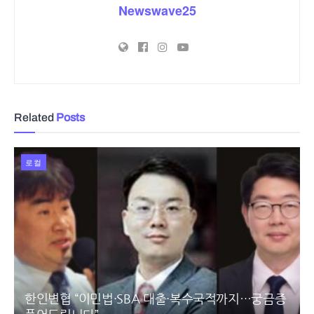
Newswave25
Related
Posts
로컬
한인변협 “이민법·SBA 대출·복수국적까지…궁금증