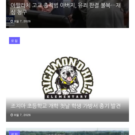
아팔라치 고교 총격범 아버지, 유죄 판결 불복…재
심 청구
8월 7, 2026
로컬
조지아 초등학교 개학 첫날 학생 가방서 총기 발견
8월 7, 2026
로컬