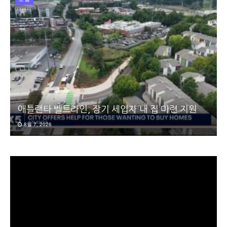
애틀랜타 벨트라인, 장기 세입자 내 집 마련 지원
8월 7, 2026
동
영
상
플
레
이