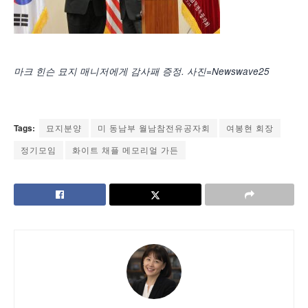
마크 힌슨 묘지 매니저에게 감사패 증정. 사진=Newswave25
Tags:
묘지분양
미 동남부 월남참전유공자회
여봉현 회장
정기모임
화이트 채플 메모리얼 가든