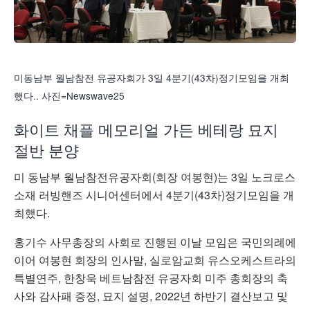
미동남부 월남참전 유공자회가 3일 4분기(43차)정기모임을 개최
했다.. 사진=Newswave25
화이트 채플 메모리얼 가든 베테랑 묘지
절반 분양
미 동남부 월남참전유공자회(회장 여봉현)는 3일 노크로스
소재 러빙핸즈 시니어센터에서 4분기(43차)정기모임을 개
최했다.
홍기수 사무총장의 사회로 진행된 이날 모임은 국민의례에
이어 여봉현 회장의 인사말, 실로암교회 유스오케스트라의
특별연주, 한창욱 베트남참전 유공자회 미주 총회장의 축
사와 감사패 증정, 묘지 설명, 2022년 하반기 결산보고 및