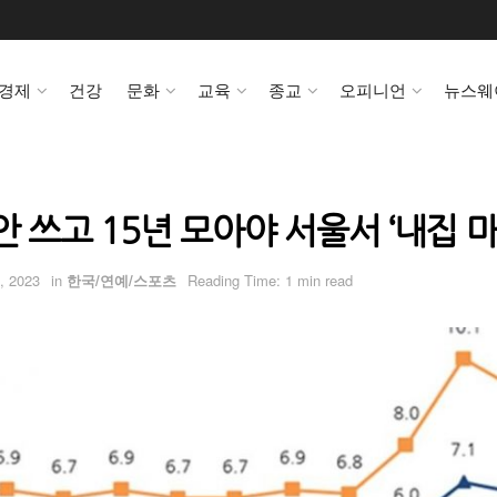
경제
건강
문화
교육
종교
오피니언
뉴스웨
안 쓰고 15년 모아야 서울서 ‘내집 마
, 2023
in
한국/연예/스포츠
Reading Time: 1 min read