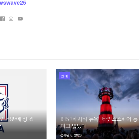
wswave25
연예
국인 심판에 성 접
BTS ‘더 시티 뉴욕’, 타임스스퀘어 등
함
마크 빛냈다
8월 8, 2026