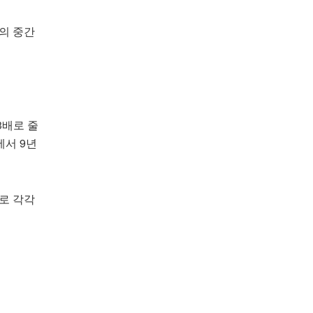
터의 중간
3배로 줄
에서 9년
배로 각각