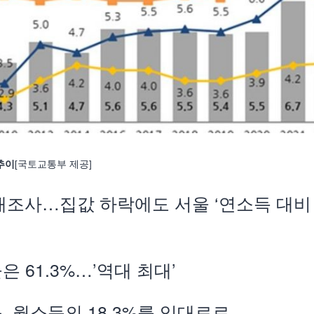
[국토교통부 제공]
 추이
실태조사…집값 하락에도 서울 ‘연소득 대비
 61.3%…’역대 최대’
 월소득의 18.3%를 임대료로