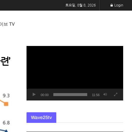
토요일, 8월 8, 2026
Login
이브 TV
동
영
련’
상
플
레
이
어
00:00
11:56
Wave25tv