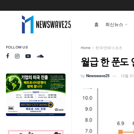
홈
최신뉴스
Home
한국/연예/스포츠
FOLLOW US
월급 한 푼도 
by
Newswave25
12월 21