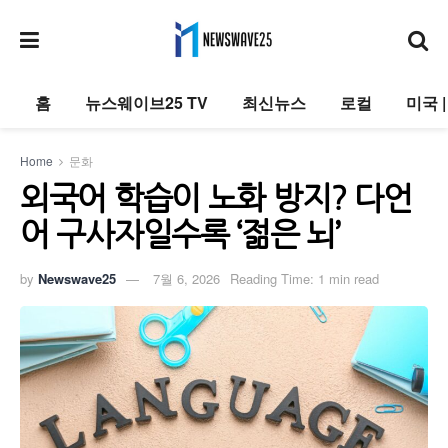
홈
뉴스웨이브25 TV
최신뉴스
로컬
미국 
Home
문화
외국어 학습이 노화 방지? 다언
어 구사자일수록 ‘젊은 뇌’
by
Newswave25
7월 6, 2026
Reading Time: 1 min read