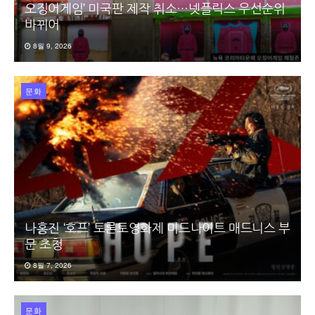
오징어게임’ 미국판 제작 취소…넷플릭스 우선순위
바뀌어
8월 9, 2026
문화
나홍진 ‘호프’ 토론토영화제 미드나이트 매드니스 부
문 초청
8월 7, 2026
문화