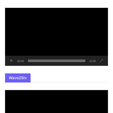
동
영
상
플
레
이
어
00:00
11:56
Wave25tv