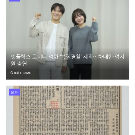
넷플릭스 코미디 영화 ‘복직경찰’ 제작…차태현·엄지
원 출연
8월 6, 2026
문화