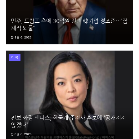
민주, 트럼프 측에 30억원 건넨 韓기업 정조준…”잠
재적 뇌물”
8월 6, 2026
미국
진보 좌장 샌더스, 한국계 주지사 후보에 “공개지지
않겠다”
8월 6, 2026