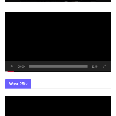
동
영
상
플
레
이
어
00:00
11:54
Wave25tv