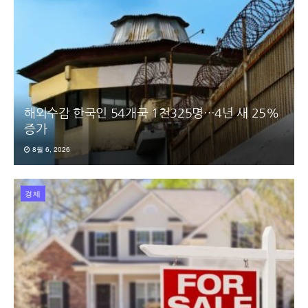
해외수감 한국인 54개국 1천325명…4년 새 25%
증가
8월 6, 2026
경제