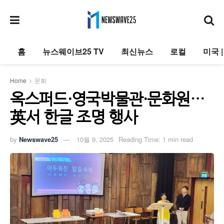
홈
뉴스웨이브25 TV
최신뉴스
로컬
미국 
Home
문화
옥스퍼드·영국박물관·문화원…
英서 한글 조명 행사
by
Newswave25
10월 9, 2025
Reading Time: 1 min read