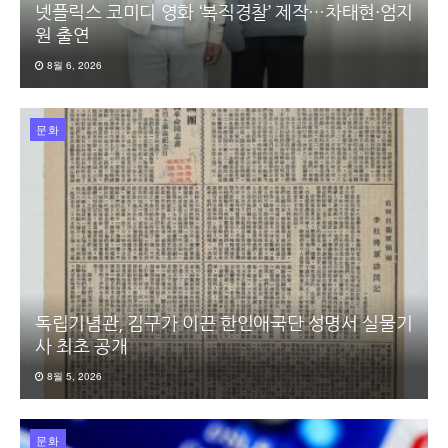
넷플릭스 코미디 영화 ‘복직경찰’ 제작…차태현·엄지
원 출연
8월 6, 2026
문화
독립기념관, 김구가 이끈 한인애국단 성명서 실물기
사 최초 공개
8월 5, 2026
문화