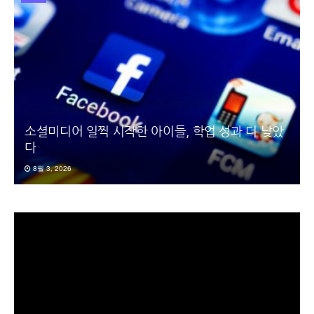
소셜미디어 일찍 시작한 아이들, 학업 성과 더 낮았
다
8월 3, 2026
동
영
상
플
레
이