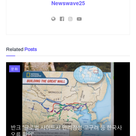
Newswave25
Related
Posts
문화
반크 “글로벌 사이트서 만리장성·고구려 등 한국사
오류 확인”