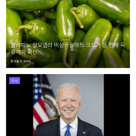
할라피뇨 살모넬라 비상…월마트·크로거 등 판매 육
류까지 확산
8월 9, 2026
국제