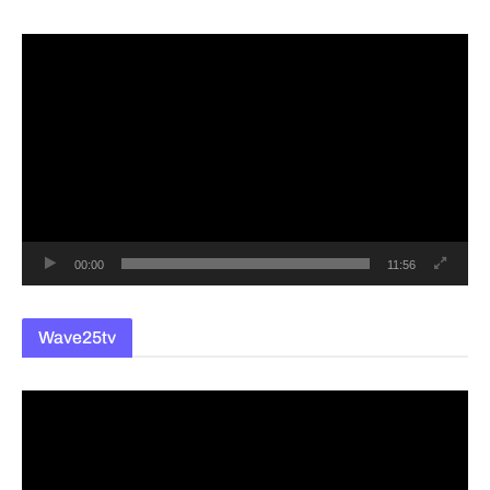
동
영
상
플
레
이
어
00:00
11:56
Wave25tv