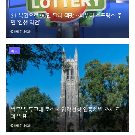
$1 복권으로 90만 달러 잭팟…파우더 스프링스 주
민 ‘인생 역전’
8월 7, 2026
미국
법무부, 듀크대 로스쿨 입학전형 인종차별 조사 결
과 발표
8월 7, 2026