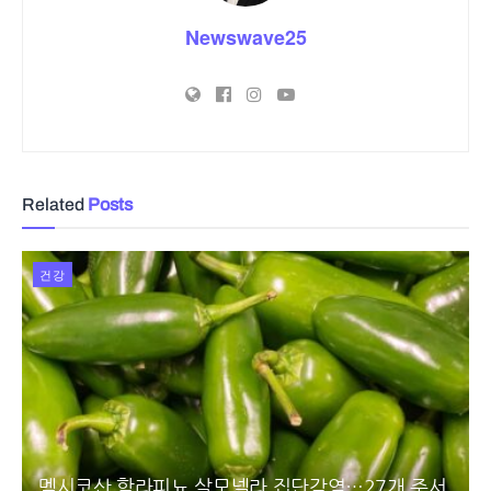
Newswave25
Related
Posts
건강
멕시코산 할라피뇨 살모넬라 집단감염…27개 주서