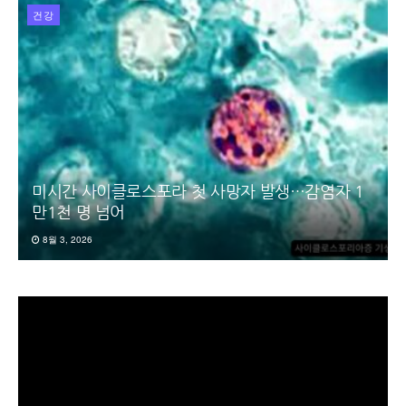
건강
미시간 사이클로스포라 첫 사망자 발생…감염자 1
만1천 명 넘어
8월 3, 2026
동
영
상
플
레