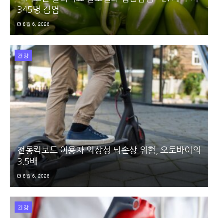
345명 감염
8월 6, 2026
건강
전동킥보드 이용자 외상성 뇌손상 위험, 오토바이의
3.5배
8월 6, 2026
건강