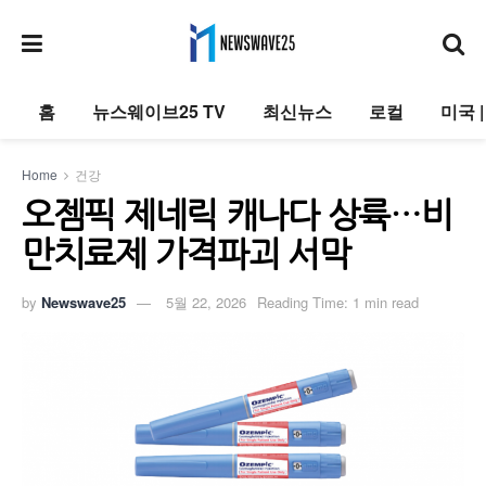
홈
뉴스웨이브25 TV
최신뉴스
로컬
미국 
Home
건강
오젬픽 제네릭 캐나다 상륙…비
만치료제 가격파괴 서막
by
Newswave25
5월 22, 2026
Reading Time: 1 min read