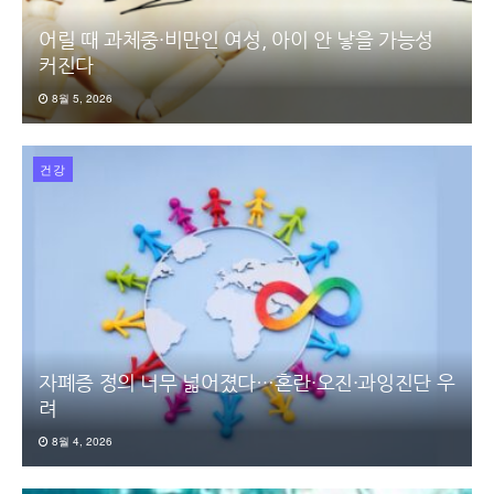
어릴 때 과체중·비만인 여성, 아이 안 낳을 가능성
커진다
8월 5, 2026
건강
자폐증 정의 너무 넓어졌다…혼란·오진·과잉진단 우
려
8월 4, 2026