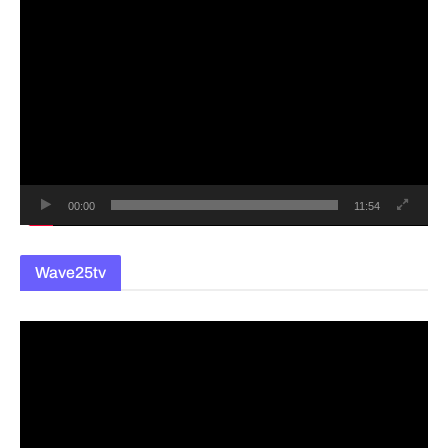
동
영
상
플
레
이
어
00:00
11:54
Wave25tv