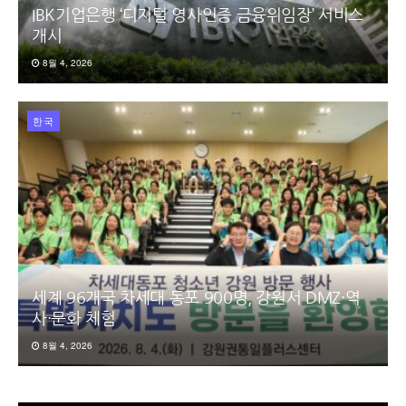
IBK기업은행 ‘디지털 영사인증 금융위임장’ 서비스
개시
8월 4, 2026
한국
세계 96개국 차세대 동포 900명, 강원서 DMZ·역
사·문화 체험
8월 4, 2026