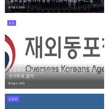
“글로벌 경제 리더 양성”…인천서 ‘창업무역스쿨’
8월 5, 2026
한국
투표하러 ‘왕복 1천600km’ 재외국민, 2년뒤 우편·
전자투표 할까
8월 5, 2026
스포츠