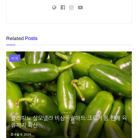
Related
Posts
미국
할라피뇨 살모넬라 비상…월마트·크로거 등 판매 육
류까지 확산
8월 9, 2026