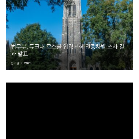
법무부, 듀크대 로스쿨 입학전형 인종차별 조사 결
과 발표
8월 7, 2026
동
영
상
플
레
이
어