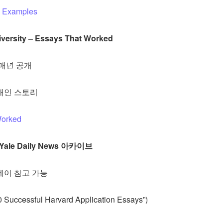
y Examples
versity – Essays That Worked
 매년 공개
개인 스토리
Worked
/ Yale Daily News 아카이브
세이 참고 가능
cessful Harvard Application Essays”)