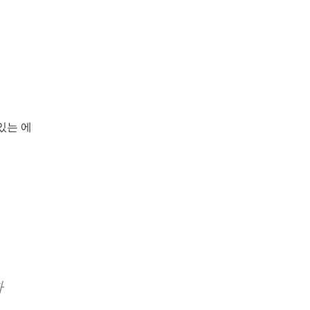
있는 에
화