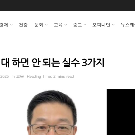
경제
건강
문화
교육
종교
오피니언
뉴스웨
대 하면 안 되는 실수 3가지
 2025
in
교육
Reading Time: 2 mins read