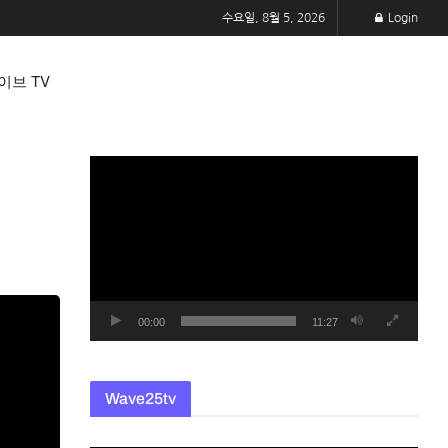
수요일, 8월 5, 2026
Login
이브 TV
동
영
상
플
레
이
어
00:00
11:27
Wave25tv