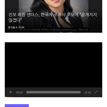
진보 좌장 샌더스, 한국계 주지사 후보에 “공개지지
않겠다”
8월 6, 2026
동
영
상
플
레
이
어
00:00
12:26