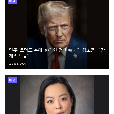
미국
민주, 트럼프 측에 30억원 건넨 韓기업 정조준…”잠
재적 뇌물”
8월 6, 2026
미국