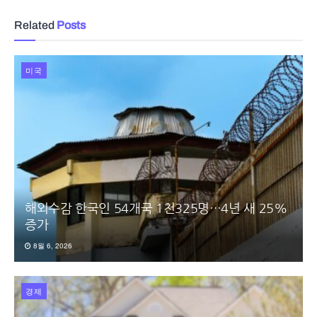
Related
Posts
미국
해외수감 한국인 54개국 1천325명…4년 새 25%
증가
8월 6, 2026
경제