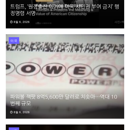
트럼프, ‘원정출산 아기에 미국 시민권 부여 금지’ 행
정명령 서명
8월 6, 2026
미국
파워볼 잭팟 8억5,600만 달러로 치솟아…역대 10
번째 규모
8월 6, 2026