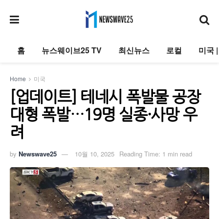
홈
뉴스웨이브25 TV
최신뉴스
로컬
미국 
Home
미국
[업데이트] 테네시 폭발물 공장
대형 폭발…19명 실종·사망 우
려
by
Newswave25
10월 10, 2025
Reading Time: 1 min read