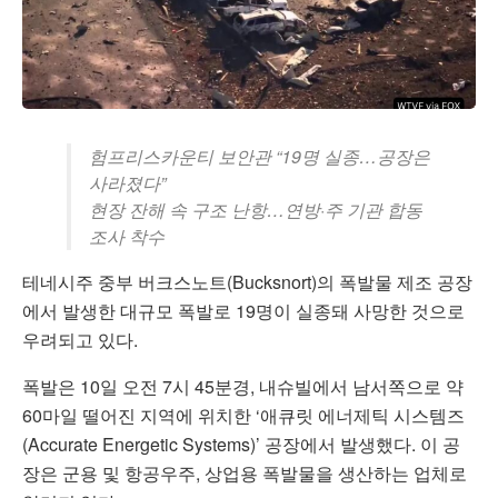
험프리스카운티 보안관 “19명 실종…공장은
사라졌다”
현장 잔해 속 구조 난항…연방·주 기관 합동
조사 착수
테네시주 중부 버크스노트(Bucksnort)의 폭발물 제조 공장
에서 발생한 대규모 폭발로 19명이 실종돼 사망한 것으로
우려되고 있다.
폭발은 10일 오전 7시 45분경, 내슈빌에서 남서쪽으로 약
60마일 떨어진 지역에 위치한 ‘애큐릿 에너제틱 시스템즈
(Accurate Energetic Systems)’ 공장에서 발생했다. 이 공
장은 군용 및 항공우주, 상업용 폭발물을 생산하는 업체로