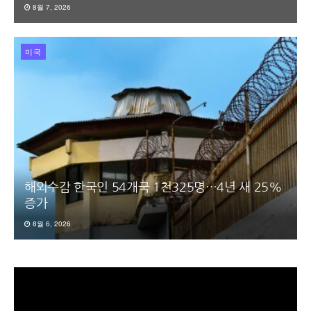
8월 7, 2026
미국
해외수감 한국인 54개국 1천325명…4년 새 25%
증가
8월 6, 2026
동
영
상