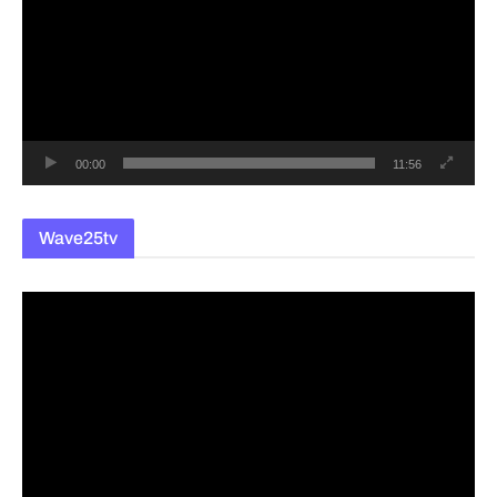
플
레
이
어
00:00
11:56
Wave25tv