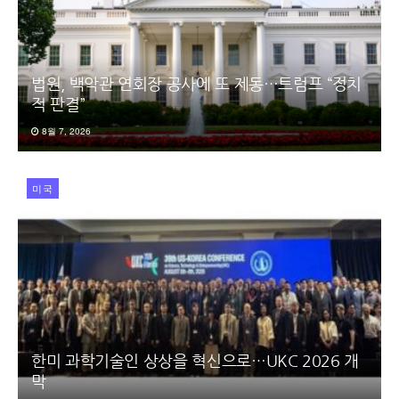
법원, 백악관 연회장 공사에 또 제동…트럼프 “정치
적 판결”
8월 7, 2026
미국
한미 과학기술인 상상을 혁신으로…UKC 2026 개
막