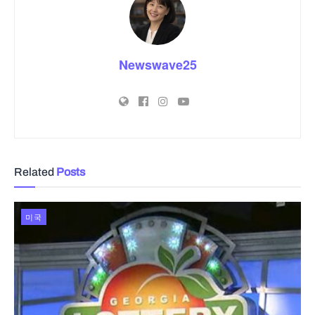
Newswave25
Related
Posts
미국