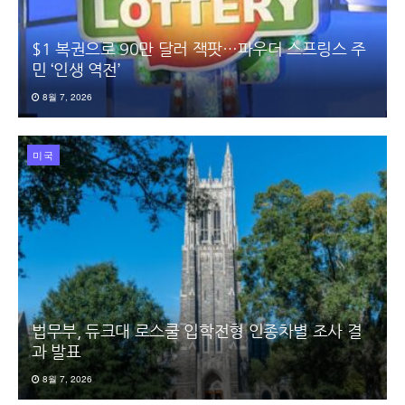
$1 복권으로 90만 달러 잭팟…파우더 스프링스 주
민 ‘인생 역전’
8월 7, 2026
미국
법무부, 듀크대 로스쿨 입학전형 인종차별 조사 결
과 발표
8월 7, 2026