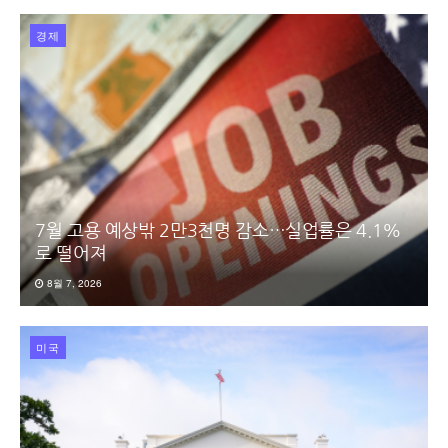
경제
7월 고용 예상밖 2만3천명 감소…실업률은 4.1%
로 떨어져
8월 7, 2026
미국