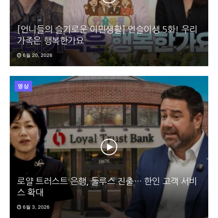
[언니들의 슬기로운 이민생활] 언슬이생 5화! 우리
가족은 행복한가요
6월 20, 2026
영상
로얄 트러스트 은행, 둘루스 진출… 한인 고객 서비
스 확대
6월 3, 2026