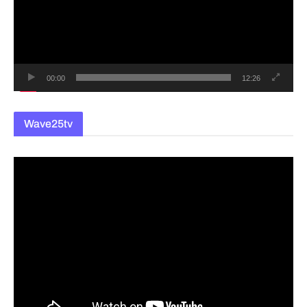
레
이
어
00:00
12:26
Wave25tv