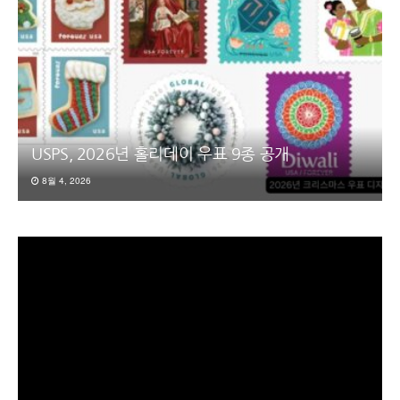
USPS, 2026년 홀리데이 우표 9종 공개
8월 4, 2026
동
영
상
플
레
이
어