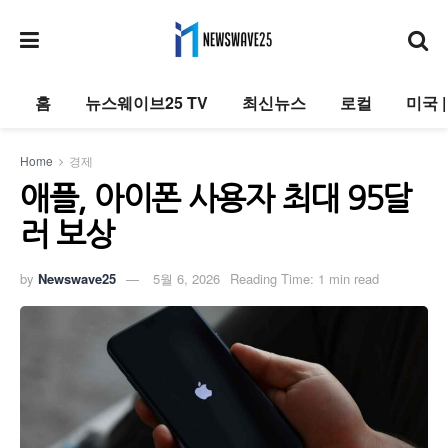
홈
뉴스웨이브25 TV
최신뉴스
로컬
미국 
Home
경제
애플, 아이폰 사용자 최대 95달
러 보상
by
Newswave25
5월 6, 2026
Reading Time: 1 min read